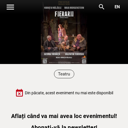
menu
search
EN
Teatru
event_busy
Din păcate, acest eveniment nu mai este disponibil
Aflați când va mai avea loc evenimentul!
Abonați-vă la newsletter!