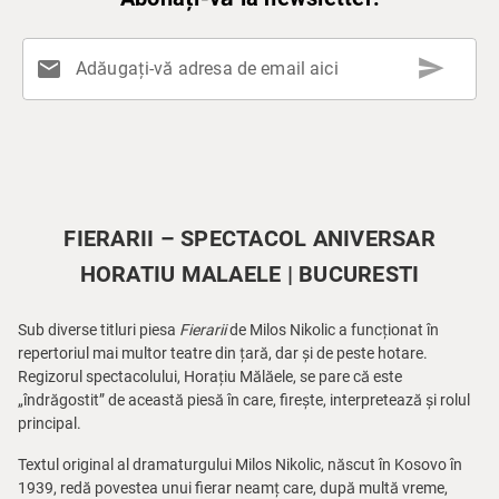
send
mail
Adăugați-vă adresa de email aici
FIERARII – SPECTACOL ANIVERSAR
HORATIU MALAELE | BUCURESTI
Sub diverse titluri piesa
Fierarii
de Milos Nikolic a funcționat în
repertoriul mai multor teatre din țară, dar și de peste hotare.
Regizorul spectacolului, Horațiu Mălăele, se pare că este
„îndrăgostit” de această piesă în care, firește, interpretează și rolul
principal.
Textul original al dramaturgului Milos Nikolic, născut în Kosovo în
1939, redă povestea unui fierar neamț care, după multă vreme,