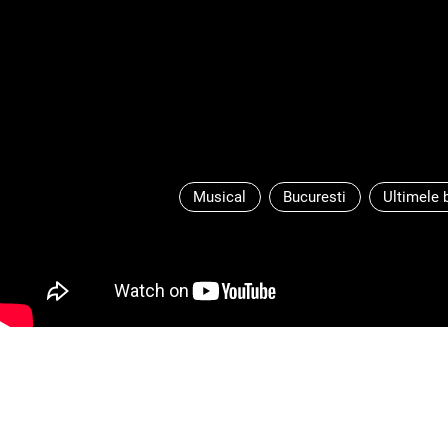
Musical
Bucuresti
Ultimele b
libretul: Marshall Brickman & Rick 