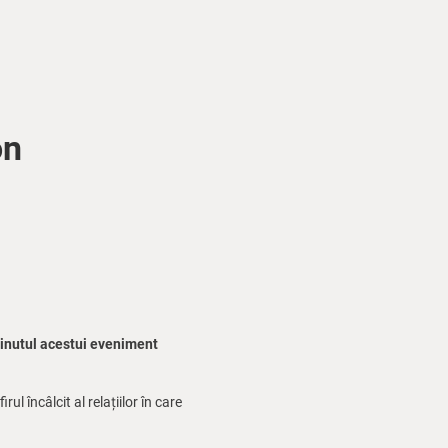
on
ținutul acestui eveniment
ul încâlcit al relațiilor în care