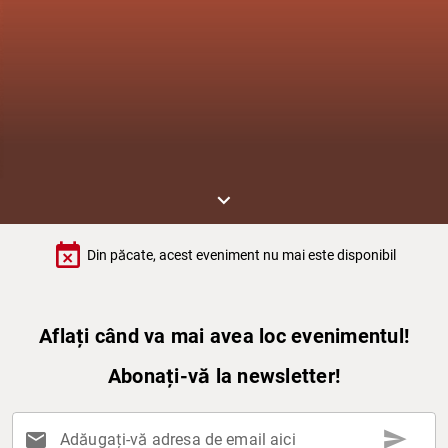
keyboard_arrow_down
event_busy
Din păcate, acest eveniment nu mai este disponibil
Aflați când va mai avea loc evenimentul!
Abonați-vă la newsletter!
send
mail
Adăugați-vă adresa de email aici