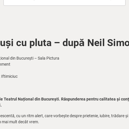
uși cu pluta – după Neil Sim
ional din București – Sala Pictura
inment
 Iftimiciuc
e Teatrul Național din București. Răspunderea pentru calitatea și con
.
centă, cu un ritm alert, care vorbește despre prietenie, iubire, trădare și fir
m mai mult decât vrem.