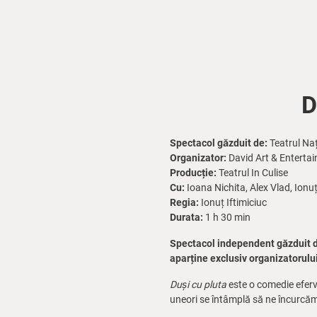
D
Spectacol găzduit de:
Teatrul Naț
Organizator:
David Art & Enterta
Producție:
Teatrul In Culise
Cu:
Ioana Nichita, Alex Vlad, Ionuț
Regia:
Ionuț Iftimiciuc
Durata:
1 h 30 min
Spectacol independent găzduit d
aparține exclusiv organizatorului
Duși cu pluta
este o comedie eferves
uneori se întâmplă să ne încurcă