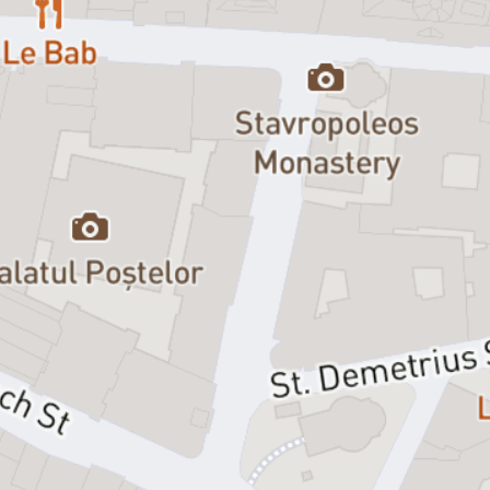
te ajută să descoperi un mod de a simți lumea, nu doar un
compozitor care te învață să simți muzica. Spectacolul însuși este
construit „ca Chopin” și funcționează după regulile unei nocturne.
Muzica lui respiră prin rubato, ezitare, fragilitate. Scenele nu lovesc
emoțional direct, emoția vine lent, din multe pauze și dintr-o
tensiune subtilă. Memorabila doamnă Pylinska și lecțiile sale
emblematice de pian pentru Eric, tânărul student la filosofie, sunt,
de fapt, lecții despre răbdare, sensibilitate și autocunoaștere. O
formă de transformare și descoperire interioară. Astfel, „ciudata”
profesoară din prima scenă este, la final, o prezență care rupe
logica. Este ghidul într-o călătorie spirituală pe care o parcurgem
toți cei prezenți.
Doamna Pylinska și secretul lui Chopin
este un spectacol care nu se
teme de liniște. Tăcerea devine spațiu de revelație. Pauzele nu sunt
goluri, sunt momente de ascultare interioară. Acolo unde
spectatorul trece granița și nu mai privește pasiv, are șansa să intre
în mintea personajelor și să călătorească împreună prin toate
etapele devenirii lor.
Doamna Pylinska și secretul lui Chopin
este un spectacol unde se
cântă live Chopin într-un mod în care n-ai mai vrea să se termine și