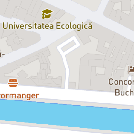
unde se spun replici pe care îți dorești să nu le uiți niciodată. Este un
spectacol care transformă o poveste despre muzică într-o
experiență foarte intimă și senzorială, care nu este doar despre pian
și despre muzică, ci despre viață.
Pentru Chris Simion - Mercurian este prima montare pe scena
Teatrului Grivița 53 și nu este deloc întâmplătoare. Deși avea în plan
crearea unui spectacol abia la sfârșitul acestei stagiuni, Teatrul
Grivița 53 a chemat-o mai repede și a decis că momentul potrivit
este acesta. După ce a regizat minunatele povești
Oscar și Tanti
Roz
,
Domnul Ibrahim și Florile din Coran
,
Copilul lui Noe
,
Domnișoara Pylinska și secretul lui Chopin
vine firesc într-o
continuare a unui drum inițiatic pe care îl parcurge atât artistic, cât
și uman. Compatibilitatea aceasta atât de rară și puternică între
acești doi artiști, Chris și Eric Emmanuel Schmitt, este posibilă și
firească pentru că se naște din emoția și vulnerabilitatea cu care
amândoi creează. Schmitt scrie despre ce ne doare pe toți. Chris
Simion - Mercurian transformă asta în trăiri vii, directe, care ne ating
și ne rămân înfipte pentru totdeauna în cele mai adânci coridoare
ale sufletului. Ea nu face un teatru care să placă și să te țină relaxat
pe scaun, face un teatru care te prinde emoțional și te obligă să