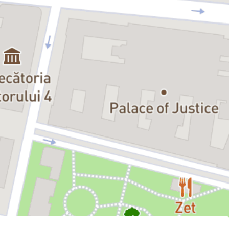
reacționezi, să te întrebi lucruri despre tine, despre felul în care alegi
să trăiești. Rezultatul este un tip de teatru viu care nu se termină
când cade cortina, ci continuă prin întrebările pe care le lasă
deschise.
Emilia Popescu nu este doar o actriță recunoscută pentru carisma
sa desăvârșită și pentru versatilitatea cu care își cucerește publicul.
Emilia Popescu este, în primul rând, o prezență care transformă
scena într-un spațiu viu, plin de emoție și adevăr, dând viață unor
personaje memorabile care rămân în sufletul spectatorilor și după
ce experiența scenică a luat sfârșit. Fie că stârnește râsul sau
provoacă lacrimi, arta sa poartă mereu o sinceritate rară, care o
face nu doar admirată, ci și profund simțită. Farmecul său nu stă
doar în talent, ci în felul în care își apropie publicul: cu sinceritate,
eleganță și o lumină interioară care se simte dincolo de replici. Fie
că joacă în comedii sau drame, lasă în urmă nu doar aplauze, ci și o
stare unică ce o definește ca artist. Spectacolul nostru îi aduce
Emiliei Popescu nu doar întâlnirea cu un personaj memorabil,
Doamna Pylinska, ci și reîntâlnirea cu marea ei iubire, Frédéric
Chopin.
Luca Rusu a absolvit facultatea de pian la Royal Conservatoire of