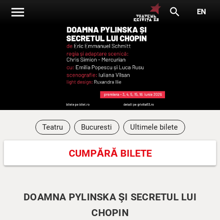
menu
search
EN
Teatru
Bucuresti
Ultimele bilete
CUMPĂRĂ BILETE
DOAMNA PYLINSKA ŞI SECRETUL LUI
CHOPIN