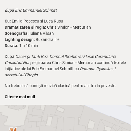
după Eric Emmanuel Schmitt
Cu:
Emilia Popescu și Luca Rusu
Dramatizarea și regia:
Chris Simion - Mercurian
Scenografia:
Iuliana Vîlsan
Lighting design:
Ruxandra Ilie
Durata:
1 h 10 min
După
Oscar și Tanti Roz
,
Domnul Ibrahim și Florile Coranului
și
Copilul lui Noe
, regizoarea Chris Simion - Mercurian continuă textele
inițiatice ale lui Eric Emmanuel Schmitt cu
Doamna Pylinska și
secretul lui Chopin
.
Nu trebuie să cunoști muzică clasică pentru a intra în poveste.
Povestea va atinge pe toată lumea, dar, în mod special, pe cei care
Citeste mai mult
trec prin perioade de căutare personală, nevoie de sens, pe oameni
care nu au avut contact cu Chopin, dar au trecut sau trec prin
perioade în care au încercat sau încearcă să cunoască și să
înțeleagă ceva mai profund despre ei înșiși.
Datorită acestei montări teatrale întâlnești un Chopin-călăuză, care