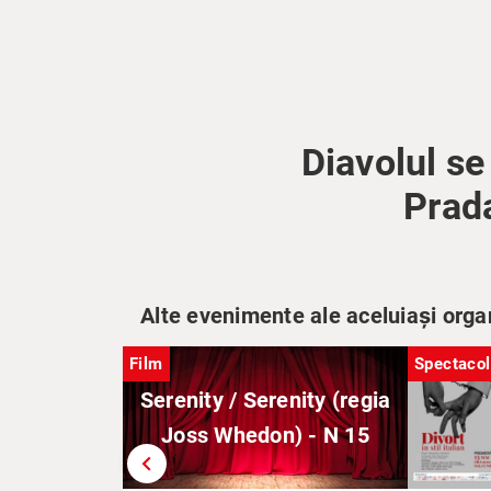
Diavolul se
Prada
Alte evenimente ale aceluiași orga
Film
Spectacol
Serenity / Serenity (regia
Joss Whedon) - N 15
chevron_left