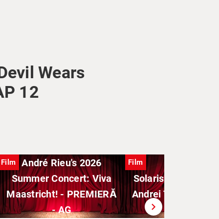
 Devil Wears
 AP 12
André Rieu's 2026
Film
Film
Summer Concert: Viva
Solaris - Solyaris -
Maastricht! - PREMIERĂ
Andrei Tarkovski) -
chevron_right
- AG