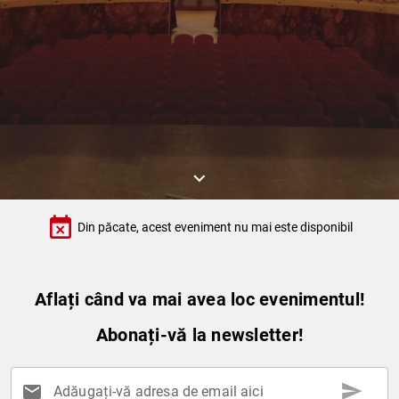
keyboard_arrow_down
event_busy
Din păcate, acest eveniment nu mai este disponibil
Aflați când va mai avea loc evenimentul!
Abonați-vă la newsletter!
send
mail
Adăugați-vă adresa de email aici