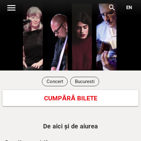
menu
search
EN
Concert
Bucuresti
CUMPĂRĂ BILETE
De aici și de aiurea