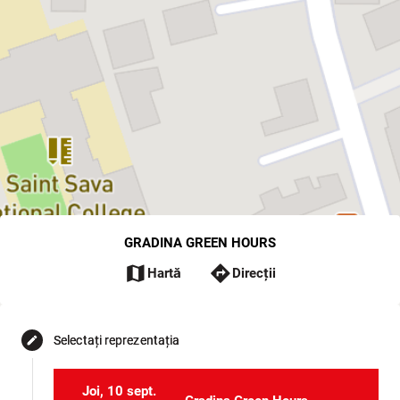
GRADINA GREEN HOURS
map
directions
Hartă
Direcții
Selectați reprezentația
edit
Joi, 10 sept.