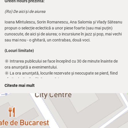
Green Hours prezintă:
(Ro) De aici și de aiurea
Ioana Mîntulescu, Sorin Romanescu, Ana Salomia și Vlady Săteanu
propun o selecție eclectică a unor piese foarte (sau mai puțin)
cunoscute, de aici și de aiurea; o incursiune în jazz și pop, mai vechi
sau mai nou - o ghitară, un contrabas, două voci.
{Locuri limitate}
☼ Intrarea publicului se face începînd cu 30 de minute înainte de
ora anunţată a evenimentului.
☼ La ora anunţată, locurile rezervate și neocupate se pierd, fiind
oferite doritorilor fără rezervări.
☼ Evenimentele artistice încep efectiv la 15–30 de minute după ora
Citeste mai mult
anunțată.
☼ Nu este permis accesul persoanelor aflate în stare de ebrietate
sau nepotrivite cu atmosfera culturală promovată de Green.
☼ Vă rugăm ca în timpul evenimentului să țineți telefoanele închise
și să păstrați liniștea, în semn de respect față de artiști și public.
(En) From Here and Elsewhere