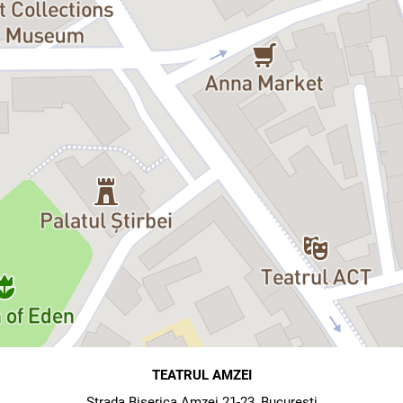
TEATRUL AMZEI
Strada Biserica Amzei 21-23, Bucuresti