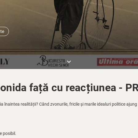
ete
keyboard_arrow_down
eonida față cu reacțiunea - 
 înaintea realității? Când zvonurile, fricile și marile idealuri politice aj
e posibil.