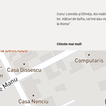
Conu' Leonida și Efimița, doi visăto
lor. Alături de Safta, cei trei dau 
la Roma”.
Plin de umor, fantezie și situații
Citeste mai mult
textului original și adăugând o vi
Parte din proiectul CARAGIALE INT
seară în care râsul și buna dispoz
Distribuție:
Dan Tudor – Leonida
Ada Navrot – Efimița