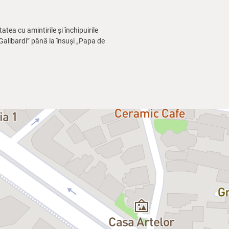
atea cu amintirile și închipuirile
 „Galibardi” până la însuși „Papa de
caragialiene, păstrând farmecul
ibuție de excepție și promite o