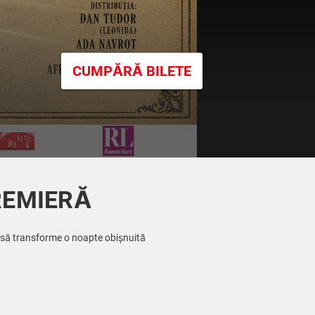
CUMPĂRĂ BILETE
PREMIERĂ
ung să transforme o noapte obișnuită