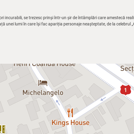
ri incurabili, se trezesc prinși într-un șir de întâmplări care amestecă realit
viață unei lumi în care își fac apariția personaje neașteptate, de la celebrul
 savuroase, spectacolul propune o lectură surprinzătoare a celebrei farse 
ziune scenică modernă, dinamică și plină de imaginație.
EGRAL, inițiat de regizorul Dan Tudor, spectacolul aduce pe scenă o distr
iție sunt garantate.