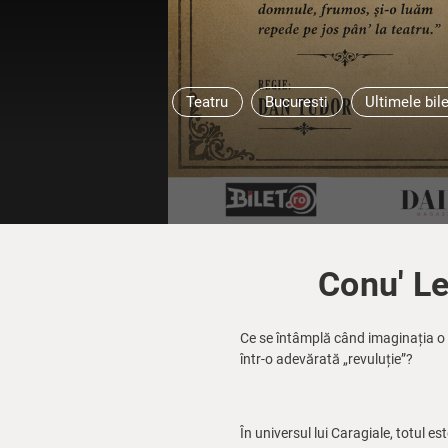
Teatru
Bucuresti
Ultimele bil
Conu' L
Ce se întâmplă când imaginația o ia
într-o adevărată „revuluție”?
În universul lui Caragiale, totul est