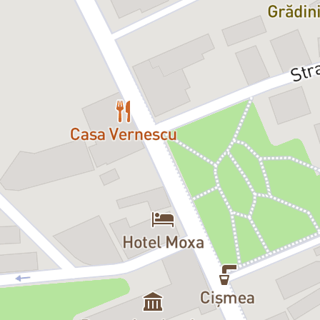
Afrodita Androne – Safta
Regia: Dan Tudor
Durata: 1h 10 min
Vârsta recomandată: 10+