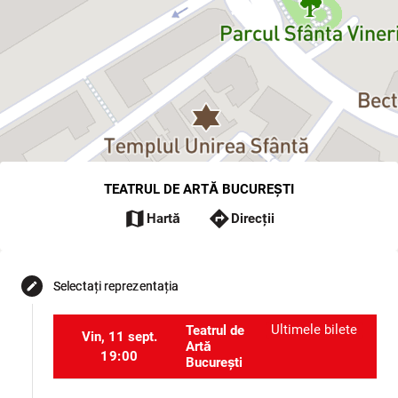
TEATRUL DE ARTĂ BUCUREȘTI
map
directions
Hartă
Direcții
Selectați reprezentația
edit
Ultimele bilete
Teatrul de
Vin, 11 sept.
Artă
19:00
București