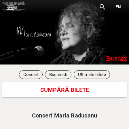
menu
search
EN
Concert
Bucuresti
Ultimele bilete
CUMPĂRĂ BILETE
Concert Maria Raducanu