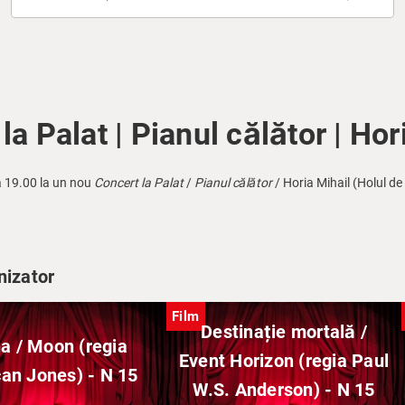
la Palat | Pianul călător | Hor
a 19.00 la un nou
Concert la Palat
/
Pianul călător
/ Horia Mihail (Holul de 
nizator
Film
Destinație mortală /
a / Moon (regia
Event Horizon (regia Paul
an Jones) - N 15
W.S. Anderson) - N 15