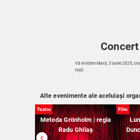
Concert 
Vă invităm Marți, 3 iunie 2025, or
Iași)
Alte evenimente ale aceluiași orga
Teatru
Film
Metoda Grönholm | regia
Lun
Radu Ghilaș
Dunc
chevron_left