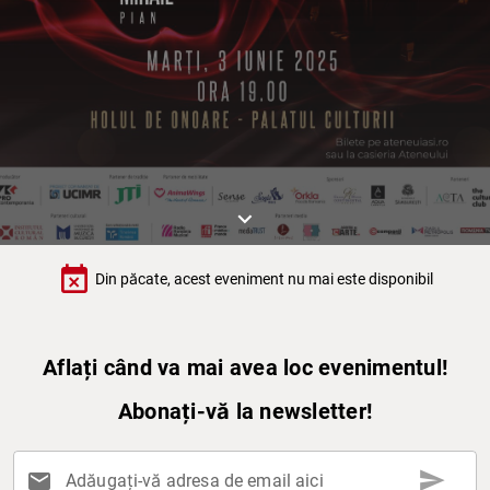
keyboard_arrow_down
event_busy
Din păcate, acest eveniment nu mai este disponibil
Aflați când va mai avea loc evenimentul!
Abonați-vă la newsletter!
send
mail
Adăugați-vă adresa de email aici