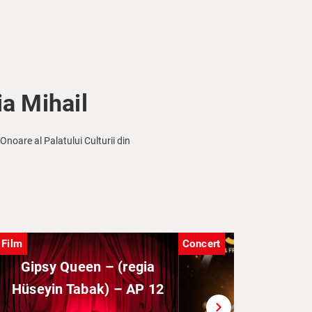
ia Mihail
Onoare al Palatului Culturii din
Film
Concert
Gipsy Queen – (regia
Hüseyin Tabak) – AP 12
chevron_right