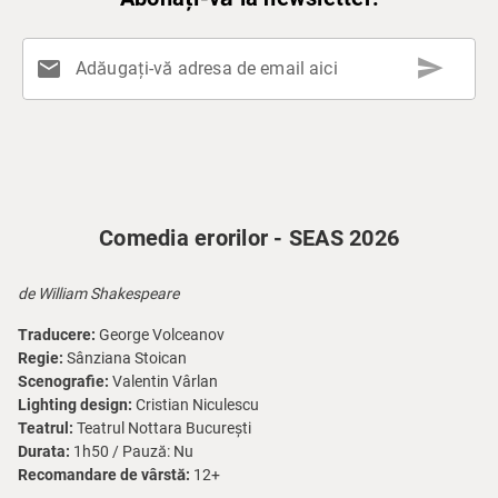
send
mail
Adăugați-vă adresa de email aici
Comedia erorilor - SEAS 2026
de William Shakespeare
Traducere:
George Volceanov
Regie:
Sânziana Stoican
Scenografie:
Valentin Vârlan
Lighting design:
Cristian Niculescu
Teatrul:
Teatrul Nottara București
Durata:
1h50 / Pauză: Nu
Recomandare de vârstă:
12+