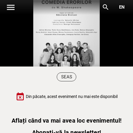
menu
search
EN
SEAS
event_busy
Din păcate, acest eveniment nu mai este disponibil
Aflați când va mai avea loc evenimentul!
Abonați-vă la newsletter!