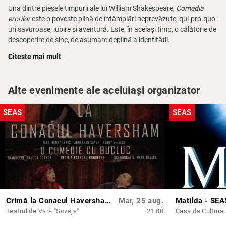
Una dintre piesele timpurii ale lui William Shakespeare,
Comedia
erorilor
este o poveste plină de întâmplări neprevăzute, qui-pro-quo-
uri savuroase, iubire și aventură. Este, în același timp, o călătorie de
descoperire de sine, de asumare deplină a identității.
Citeste mai mult
Comedia erorilor
a avut prima reprezentație în decembrie 1594, la
Gray’s Inn, și a fost publicată în 1623. Prima creație
shakespeariană și totodată cea mai scurtă din opera marelui
Alte evenimente ale aceluiași organizator
dramaturg are la bază comedia lui Plaut
Menechmi
, povestea
fraților gemeni separați la naștere, care se regăsesc peste ani.
Gustul epocii nu cerea povești „originale”, ci teme îndrăgite și bine
SEAS
SEAS
cunoscute publicului, care să fie repovestite și dezvoltate cu
măiestrie. Shakespeare adaugă alt dublu, cel al servitorilor gemeni,
creează adevărate tipologii umane, universale, realizând o sinteză
originală între comedia clasică latină și teatrul renascentist
elisabetan.
Distribuție:
Antifolus din Efes, Antifolus din Siracuza: Adrian Nicolae
Crimă la Conacul Haversham - SEAS 2026
Mar, 25 aug.
Matilda - SE
Dromio din Efes, Dromio din Siracuza: Tudor Cucu Dumitrescu
Teatrul de Vară "Soveja"
21:00
Adriana: Ana Radu
Luciana: Raluca Gheorghiu