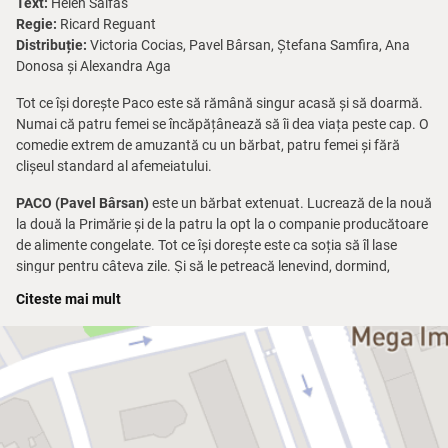
Text:
Helen Salfas
Regie:
Ricard Reguant
Distribuție:
Victoria Cocias, Pavel Bârsan, Ștefana Samfira, Ana
Donosa și Alexandra Aga
Tot ce își dorește Paco este să rămână singur acasă și să doarmă.
Numai că patru femei se încăpățânează să îi dea viața peste cap. O
comedie extrem de amuzantă cu un bărbat, patru femei și fără
clișeul standard al afemeiatului.
PACO (Pavel Bârsan)
este un bărbat extenuat. Lucrează de la nouă
la două la Primărie și de la patru la opt la o companie producătoare
de alimente congelate. Tot ce își dorește este ca soția să îl lase
singur pentru câteva zile. Și să le petreacă lenevind, dormind,
mâncând ce are chef, urmărind programele preferate la TV...
Citeste mai mult
MĂTUȘA (Victoria Cociaș)
este mătușa cea zurlie a lui Paco. De
peste 10 ani, locuiește singură într-un sat retras, în Albacete. Și
tocmai acum a decis să apară, inopinant, în viața nepotului ei
preferat...
CATALINA (Ștefana Samfira)
este soția lui Paco. Trebuie să plece
pentru câteva zile în alt oraș pentru a avea grijă de nepoți, cât sora