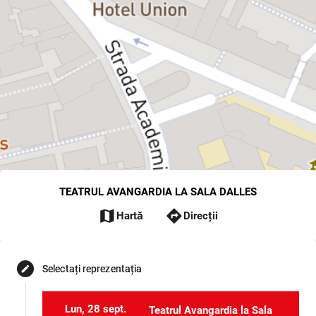
TEATRUL AVANGARDIA LA SALA DALLES
map
directions
Hartă
Direcții
Selectați reprezentația
edit
Lun, 28 sept.
Teatrul Avangardia la Sala