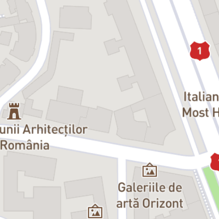
ei este plecată la o nuntă. Un adevărat stres, deoarece Paco va
rămâne singur și nu e în stare nici să prăjească un ou...
ALICE (Alexandra Aga)
este cea mai bună prietenă a Catalinei și
una dintre cele mai băgărețe persoane. Se oferă să-l ajute pe Paco
cu tot ce are nevoie în absența soției...
MARLENE (Ana Donosa)
este vecina de palier. Când, într-o clipă de
neatenție, ușa de la apartamentul ei se trântește din cauza
curentului, rămâne încuiată pe dinafară. Cum o pereche de chei e în
apartament, iar cealaltă la iubit, iar telefonul mobil a rămas pe pat,
nu-i rămâne altceva de făcut decât să apeleze la Paco...
Producător:
Teatrul Avangardia - www.TeatrulAvangardia.ro
Din respect față de actori și față de ceilalți spectatori, vă rugăm ca,
pe întreaga durată a spectacolului, să vă închideți telefoanele
mobile sau să le treceți în modul Avion sau în modul Silențios și să
păstrați liniștea.