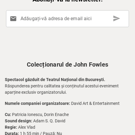
send
mail
Adăugați-vă adresa de email aici
Colecționarul de John Fowles
Spectacol găzduit de Teatrul Național din București.
Răspunderea pentru calitatea și conținutul acestui eveniment
aparține exclusiv organizatorului.
Numele companiei organizatoare:
David Art & Entertainment
Cu:
Patricia Ionescu, Dorin Enache
Sound design:
Adam S. Q. David
Regie:
Alex Vlad
Durata:
1 h 55 min / Pauză: Nu