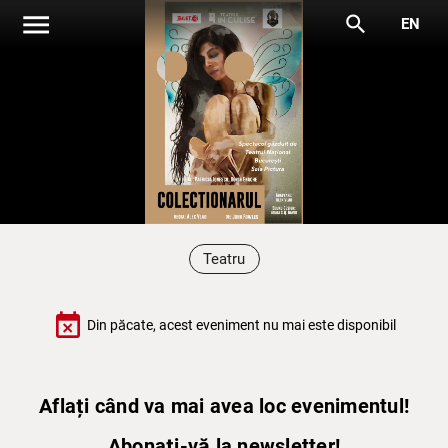
menu
search
EN
Teatru
event_busy
Din păcate, acest eveniment nu mai este disponibil
Aflați când va mai avea loc evenimentul!
Abonați-vă la newsletter!