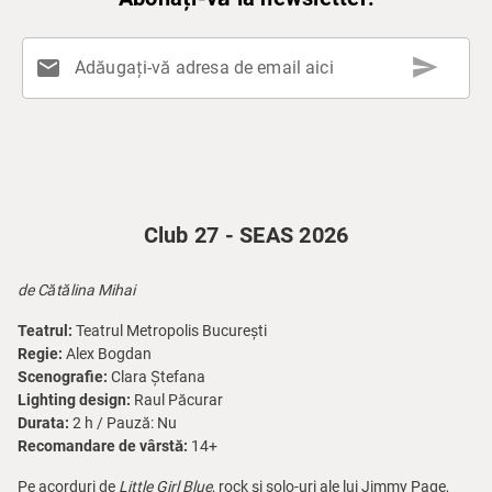
send
mail
Adăugați-vă adresa de email aici
Club 27 - SEAS 2026
de Cătălina Mihai
Teatrul:
Teatrul Metropolis București
Regie:
Alex Bogdan
Scenografie:
Clara Ștefana
Lighting design:
Raul Păcurar
Durata:
2 h / Pauză: Nu
Recomandare de vârstă:
14+
Pe acorduri de
Little Girl Blue
, rock și solo-uri ale lui Jimmy Page,