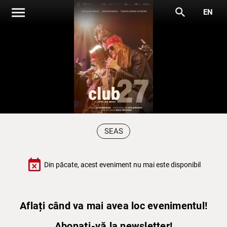
menu
search
EN
SEAS
event_busy
Din păcate, acest eveniment nu mai este disponibil
Aflați când va mai avea loc evenimentul!
Abonați-vă la newsletter!