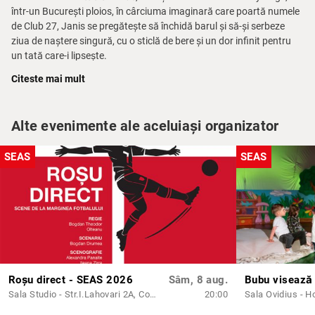
într-un București ploios, în cârciuma imaginară care poartă numele
de Club 27, Janis se pregătește să închidă barul și să-și serbeze
ziua de naștere singură, cu o sticlă de bere și un dor infinit pentru
un tată care-i lipsește.
Citeste mai mult
Totul se schimbă când în cârciumă intră Arti, prietenul ei cel mai bun
din copilărie cu care nu s-a mai văzut de nouă ani. Împreună, timpul
se dilată în amintiri și face salturi în trecut, într-un orășel din
Alte evenimente ale aceluiași organizator
provincie de la malul Dunării, când viața era întreagă și lumea părea
puțin mai simplă.
SEAS
SEAS
Cu:
Cătălina Mihai, Ștefan Iancu, Tudor Aaron Istodor
Premii și nominalizări:
Premiul UNITER pentru
Cea mai bună actriță în rol principal
–
Cătălina Mihai
Nominalizare la premiul UNITER pentru
Cel mai bun actor în rol
secundar
– Ștefan Iancu
Roșu direct - SEAS 2026
Sâm, 8 aug.
Bubu visează
Sala Studio - Str.I.Lahovari 2A, Constanța
20:00