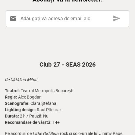
send
mail
Adăugați-vă adresa de email aici
Club 27 - SEAS 2026
de Cătălina Mihai
Teatrul:
Teatrul Metropolis București
Regie:
Alex Bogdan
Scenografie:
Clara Ștefana
Lighting design:
Raul Păcurar
Durata:
2 h / Pauză: Nu
Recomandare de vârstă:
14+
Pe acorduri de
Little Girl Blue
, rock și solo-uri ale lui Jimmy Page,