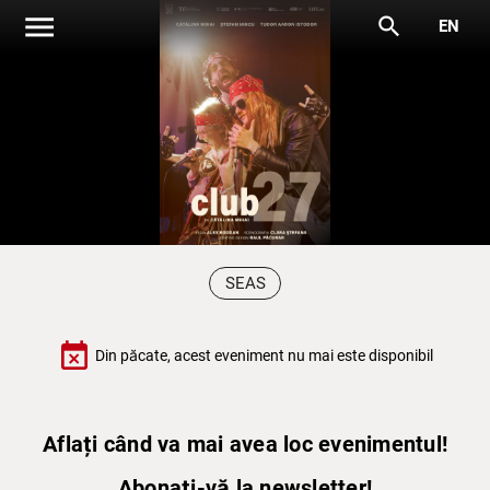
menu
search
EN
SEAS
event_busy
Din păcate, acest eveniment nu mai este disponibil
Aflați când va mai avea loc evenimentul!
Abonați-vă la newsletter!