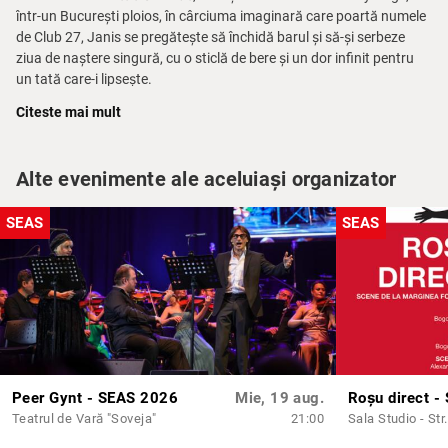
într-un București ploios, în cârciuma imaginară care poartă numele
de Club 27, Janis se pregătește să închidă barul și să-și serbeze
ziua de naștere singură, cu o sticlă de bere și un dor infinit pentru
un tată care-i lipsește.
Citeste mai mult
Totul se schimbă când în cârciumă intră Arti, prietenul ei cel mai bun
din copilărie cu care nu s-a mai văzut de nouă ani. Împreună, timpul
se dilată în amintiri și face salturi în trecut, într-un orășel din
Alte evenimente ale aceluiași organizator
provincie de la malul Dunării, când viața era întreagă și lumea părea
puțin mai simplă.
SEAS
SEAS
Cu:
Cătălina Mihai, Ștefan Iancu, Tudor Aaron Istodor
Premii și nominalizări:
Premiul UNITER pentru
Cea mai bună actriță în rol principal
–
Cătălina Mihai
Nominalizare la premiul UNITER pentru
Cel mai bun actor în rol
secundar
– Ștefan Iancu
Peer Gynt - SEAS 2026
Mie, 19 aug.
Roșu direct 
Teatrul de Vară "Soveja"
21:00