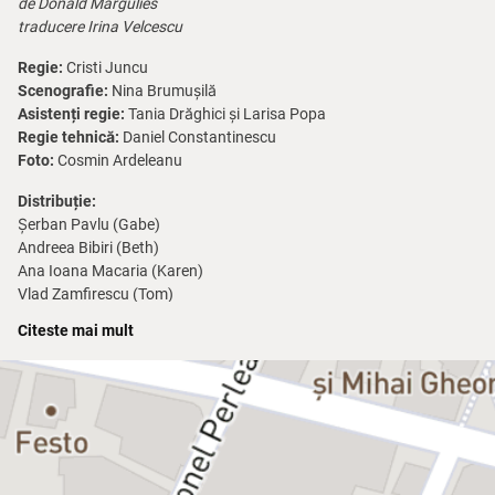
de Donald Margulies
traducere Irina Velcescu
Regie:
Cristi Juncu
Scenografie:
Nina Brumușilă
Asistenți regie:
Tania Drăghici și Larisa Popa
Regie tehnică:
Daniel Constantinescu
Foto:
Cosmin Ardeleanu
Distribuție:
Șerban Pavlu (Gabe)
Andreea Bibiri (Beth)
Ana Ioana Macaria (Karen)
Vlad Zamfirescu (Tom)
Citeste mai mult
Spectacolul se adresează publicului cu vârsta de peste 16 ani.
Spectacolul conține scene cu limbaj licențios.
Câștigătoare a premiului Pulitzer pentru dramaturgie în 2000,
Cină
cu prieteni
este o capodoperă modernă care analizează viețile a
două cupluri și implicațiile pe care un divorț le va avea asupra
prieteniei dintre cei patru protagoniști. Margulies este un fin
observator al lucrurilor obișnuite ale vieții, cu slăbiciunile ei – lucruri