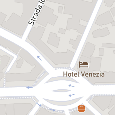
ce devin inedite, grație modului remarcabil în care sunt prezentate
de autor. Textul, plin de umor, căldură și înțelepciune, atrage prin
limbajul impecabil – folosind un ton, când amuzant, când dulce-
amărui – prin dialogurile veridice, dar și prin problematica
subiectului propus, care îndeamnă la serioase reflecții.