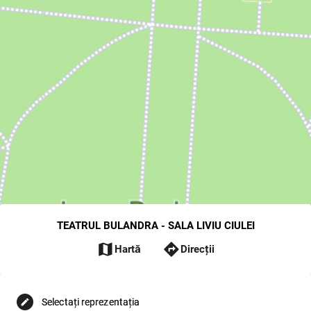
TEATRUL BULANDRA - SALA LIVIU CIULEI
map
directions
Hartă
Direcții
Selectați reprezentația
edit