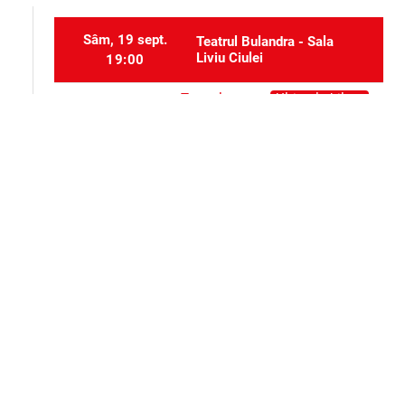
Sâm, 19 sept.
Teatrul Bulandra - Sala
Liviu Ciulei
19:00
Teatrul
Ultimele bilete
Dum, 4 oct.
Bulandra -
19:00
Sala Liviu
Ciulei
Selectați locurile
event_seat
Alte evenimente ale aceluiași organizator
Teatru
Teatru