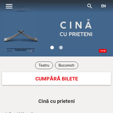
menu
search
EN
lens
lens
Teatru
Bucuresti
CUMPĂRĂ BILETE
Cină cu prieteni