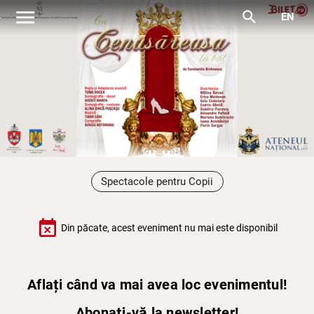
menu
search
EN
Spectacole pentru Copii
event_busy
Din păcate, acest eveniment nu mai este disponibil
Aflați când va mai avea loc evenimentul!
Abonați-vă la newsletter!