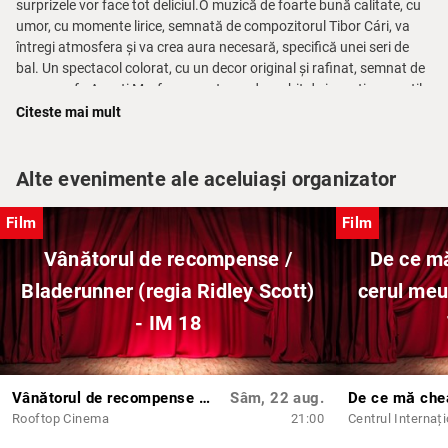
surprizele vor face tot deliciul.O muzică de foarte bună calitate, cu
umor, cu momente lirice, semnată de compozitorul Tibor Cári, va
întregi atmosfera și va crea aura necesară, specifică unei seri de
bal. Un spectacol colorat, cu un decor original și rafinat, semnat de
scenografa Axenti Marfa, cu costume deosebit de inventive, cu stil,
purtând s
Citeste mai mult
emnătura scenografei Alina Dincă Pușcașu, completează/
aprofundează gândul regizoral, de a aduce la rampă un spectacol
Alte evenimente ale aceluiași organizator
inventiv și modern.Balul nu ar fi posibil fără participarea actorilor, o
trupă profesionistă, dezinvoltă, cu posibilități multiple de exprimare
Film
Film
scenică, cu talent și, nu în ultimul rând, plăcerea și bucuria absolută
a jocului…!
Vânătorul de recompense /
De ce m
Bladerunner (regia Ridley Scott)
cerul meu
Distribuție:Cenușăreasa – Alexandra Macovei
Zâna – Erica Moldovan
- IM 18
Majordomul – Daniel Onoae
Regele – Codrin Dănilă
Prințul – Dumitru Florescu
Mama vitregă – Alexandra Paftală
Vânătorul de recompense / Bladerunner (regia Ridley Scott) - IM 18
Sâm, 22 aug.
Sora vitregă – Ana Hegyi
Rooftop Cinema
21:00
Sora vitregă – Cezara Fantu