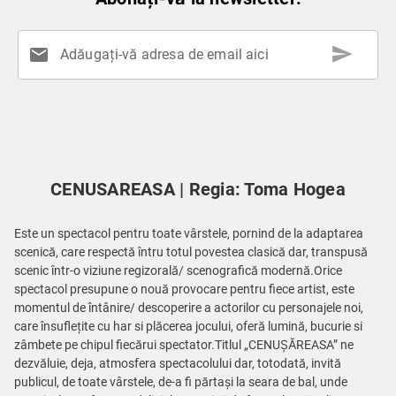
send
mail
Adăugați-vă adresa de email aici
CENUSAREASA | Regia: Toma Hogea
Este un spectacol pentru toate vârstele, pornind de la adaptarea
scenică, care respectă întru totul povestea clasică dar, transpusă
scenic într-o viziune regizorală/ scenografică modernă.Orice
spectacol presupune o nouă provocare pentru fiece artist, este
momentul de întânire/ descoperire a actorilor cu personajele noi,
care însuflețite cu har si plăcerea jocului, oferă lumină, bucurie si
zâmbete pe chipul fiecărui spectator.Titlul „CENUȘĂREASA” ne
dezvăluie, deja, atmosfera spectacolului dar, totodată, invită
publicul, de toate vârstele, de-a fi părtași la seara de bal, unde