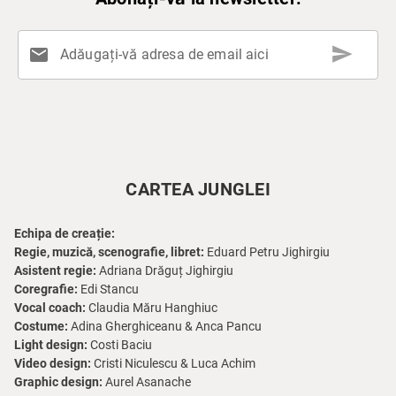
send
mail
Adăugați-vă adresa de email aici
CARTEA JUNGLEI
Echipa de creație:
Regie, muzică, scenografie, libret:
Eduard Petru Jighirgiu
Asistent regie:
Adriana Drăguț Jighirgiu
Coregrafie:
Edi Stancu
Vocal coach:
Claudia Măru Hanghiuc
Costume:
Adina Gherghiceanu & Anca Pancu
Light design:
Costi Baciu
Video design:
Cristi Niculescu & Luca Achim
Graphic design:
Aurel Asanache