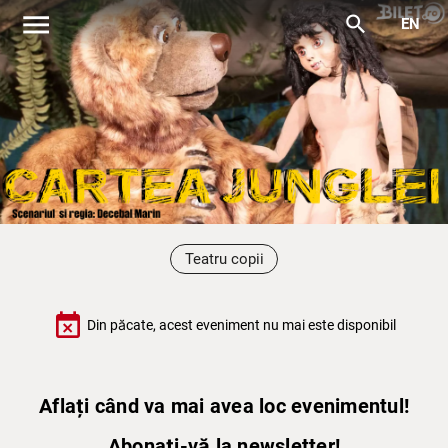
menu
search
EN
Teatru copii
event_busy
Din păcate, acest eveniment nu mai este disponibil
Aflați când va mai avea loc evenimentul!
Abonați-vă la newsletter!