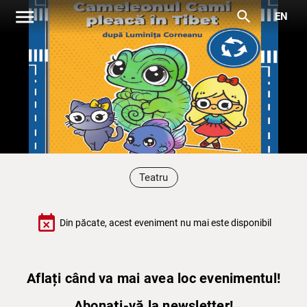
menu
search
EN
Teatru
event_busy
Din păcate, acest eveniment nu mai este disponibil
Aflați când va mai avea loc evenimentul!
Abonați-vă la newsletter!