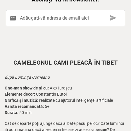
send
mail
Adăugați-vă adresa de email aici
CAMELEONUL CAMI PLEACĂ ÎN TIBET
după Luminița Corneanu
One-man show de și cu:
Alex Iurașcu
Elemente decor:
Constantin Butoi
Grafică și muzică:
realizate cu ajutorul inteligenței artificiale
Vârsta recomandată:
5+
Durata:
50 min
Cât de departe poți ajunge dacă ai bate pasul pe loc? Câte lumi noi
îți poți imagina dacă ai vedea în fiecare zi aceleași peisaje? De