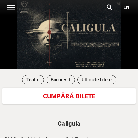
menu
search
EN
Teatru
Bucuresti
Ultimele bilete
CUMPĂRĂ BILETE
Caligula