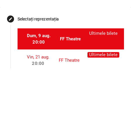
Selectați reprezentația
edit
Ultimele bilete
Dum, 9 aug.
FF Theatre
20:00
Ultimele bilete
Vin, 21 aug.
FF Theatre
20:00
Mie, 2 sept.
FF Theatre
20:00
Dum, 27 sept.
FF Theatre
20:00