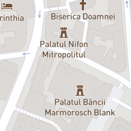
cândva ni se părea de neacceptat.
„Caligula”
arată ce se întâmplă atunci când un om rănit ajunge să
conducă o lume întreagă. Când puterea nu mai are limite. Este un
spectacol necesar, pentru că nu oferă confort, ci conștientizare. Nu
liniștește, ci trezește. Și poate cel mai important lucru pe care îl
spune este acesta: dacă nu suntem atenți, Caligula nu vine.
Caligula este deja aici.
Nerecomandat persoanelor sub 16 ani.