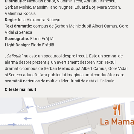
Distribuție:
Nicholas Bohor, Vladimir Țeca, Adriana Irimescu,
Şerban Melnic, Massimiliano Nugnes, Eduard Boț, Mara Stoian,
Valentina Kocsis
Regie:
Iulia Alexandra Neacşu
Text dramatic:
compus de Șerban Melnic după Albert Camus, Gore
Vidal și Seneca
Scenografie:
Florin Frățilă
Light Design:
Florin Frățilă
„Caligula”
nu este un spectacol despre trecut. Este un semnal de
alarmă despre prezent și un avertisment despre viitor. Textul
dramatic compus de Șerban Melnic după Albert Camus, Gore Vidal
și Seneca aduce în fața publicului imaginea unui conducător care
seamănă periculos de mult cu liderii lumii de astăzi. Caligula
promite libertate, dar în spatele discursurilor se ascunde aceeași
Citeste mai mult
foame de control, aceeași plăcere de a umili, aceeași convingere că
totul îi este permis.
Acest spectacol merită văzut pentru că vorbește despre cum se
naște tirania, nu doar despre cum arată ea. Despre cum frica,
oboseala și lipsa de reacție ale societății creează loc pentru
monștri. Despre cum ajungem, pas cu pas, să acceptăm ceea ce