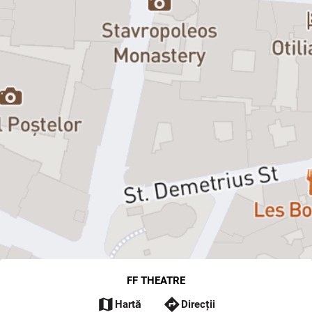
FF THEATRE
map
directions
Hartă
Direcții