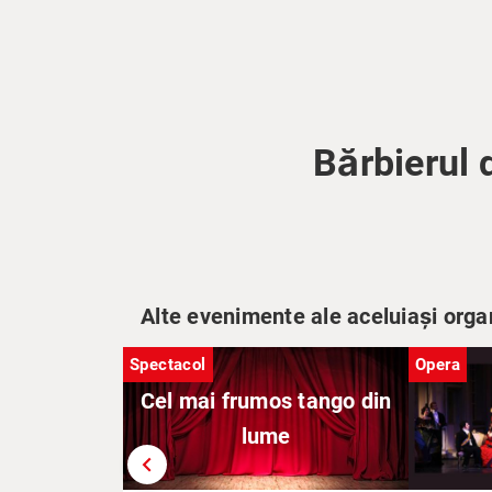
Bărbierul 
Alte evenimente ale aceluiași orga
Spectacol
Opera
Cel mai frumos tango din
lume
chevron_left