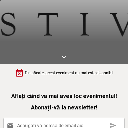
keyboard_arrow_down
event_busy
Din păcate, acest eveniment nu mai este disponibil
Aflați când va mai avea loc evenimentul!
Abonați-vă la newsletter!
send
mail
Adăugați-vă adresa de email aici