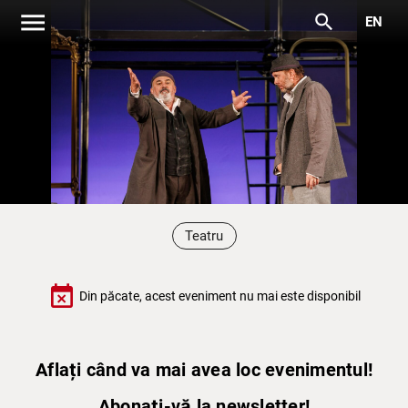
menu
search
EN
Teatru
event_busy
Din păcate, acest eveniment nu mai este disponibil
Aflați când va mai avea loc evenimentul!
Abonați-vă la newsletter!