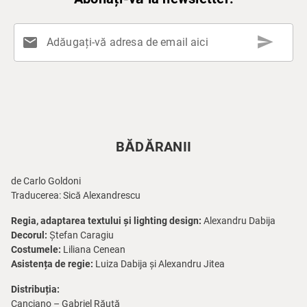
send
mail
Adăugați-vă adresa de email aici
BĂDĂRANII
de Carlo Goldoni
Traducerea: Sică Alexandrescu
Regia, adaptarea textului și lighting design:
Alexandru Dabija
Decorul:
Ștefan Caragiu
Costumele:
Liliana Cenean
Asistența de regie:
Luiza Dabija și Alexandru Jitea
Distribuția:
Canciano – Gabriel Răuță