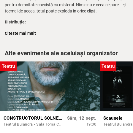
pentru demnitate coexistă cu misterul. Nimic nu e ceea ce pare – și
tocmai de aceea, totul poate exploda în orice clipă.
Distribuție:
– Andrei Huțuleac –
Laurent Pruvost
Citeste mai mult
– Mihai Bisericanu –
Gilbert Parouti
– Rodica Lazăr –
Laurence Duriez de Foll
– Maria Veronica Vârlan –
Magalie Deswaert
Alte evenimente ale aceluiași organizator
– Ioan Paraschiv –
Remy Deswaert
– Carol Ionescu –
Cédric Barbier / Jean-Philippe Bustaman
– Dana Dogaru –
Régine Verbruge
Teatru
Teatru
– Antoaneta Zaharia –
Arlette Copaert
– Camelia Maxim –
Margot Vanbeveren
– Radu Amzulescu –
Alphonse Guerdin
– Manuela Ciucur –
Josephine Vankelst
Scenografia:
Nina Brumușilă
Costume:
Maria Miu
Traducerea:
Violeta Popa
CONSTRUCTORUL SOLNESS
Sâm, 12 sept.
Scaunele
Regie tehnică:
Alina Manu
Teatrul Bulandra - Sala Toma Caragiu
19:00
Sufleor:
Ecaterina Cobzaru
Fotografii:
Anastasia Atanasoska