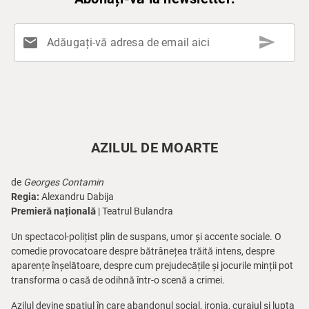
send
mail
Adăugați-vă adresa de email aici
AZILUL DE MOARTE
de
Georges Contamin
Regia:
Alexandru Dabija
Premieră națională
| Teatrul Bulandra
Un spectacol-polițist plin de suspans, umor și accente sociale. O
comedie provocatoare despre bătrânețea trăită intens, despre
aparențe înșelătoare, despre cum prejudecățile și jocurile minții pot
transforma o casă de odihnă într-o scenă a crimei.
Azilul devine spațiul în care abandonul social, ironia, curajul și lupta