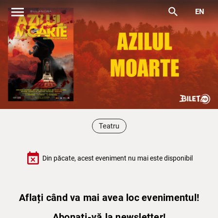
menu
search
EN
Teatru
event_busy
Din păcate, acest eveniment nu mai este disponibil
Aflați când va mai avea loc evenimentul!
Abonați-vă la newsletter!