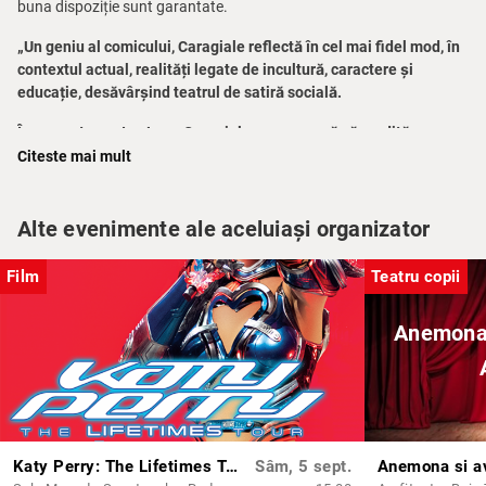
buna dispoziție sunt garantate.
„Un geniu al comicului, Caragiale reflectă în cel mai fidel mod, în
contextul actual, realități legate de incultură, caractere și
educație, desăvârșind teatrul de satiră socială.
În an centenar, Ion Luca Caragiale ne provoacă să medităm
asupra comicului, să descoperim printre hohotele de râs,
Citeste mai mult
tristețea eternelor probleme comportamentale și, mai mult, ne
provoacă să fim mai buni, oferind adevărate lecții de viață, atât
de vii și de actuale.
Alte evenimente ale aceluiași organizator
Universul lui Caragiale este de fapt un spectacol etern, ce
Film
Teatru copii
punctează cu umor defectele societății noastre, cu scopul de a le
îndrepta, imaginația fiind cheia ce deschide un univers
Anemona s
nemaivăzut.”
Iulian Sandu, regizor
Regia:
Iulian Ioan Sandu
Adaptare text:
Izabela Oancea
Muzica:
Sorin Oancea
Katy Perry: The Lifetimes Tour - Live From Paris - (regia Paul Dugdale) - PREMIERĂ - AG
Sâm, 5 sept.