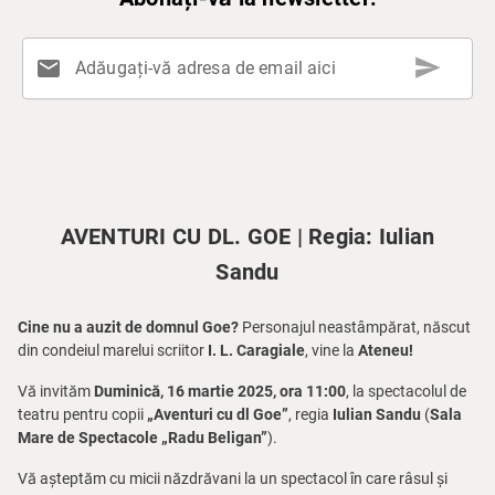
send
mail
Adăugați-vă adresa de email aici
AVENTURI CU DL. GOE | Regia: Iulian
Sandu
Cine nu a auzit de domnul Goe?
Personajul neastâmpărat, născut
din condeiul marelui scriitor
I. L. Caragiale
, vine la
Ateneu!
Vă invităm
Duminică, 16 martie 2025, ora 11:00
, la spectacolul de
teatru pentru copii
„Aventuri cu dl Goe”
, regia
Iulian Sandu
(
Sala
Mare de Spectacole „Radu Beligan”
).
Vă așteptăm cu micii năzdrăvani la un spectacol în care râsul și