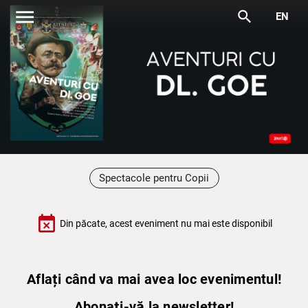
menu
search
EN
Spectacole pentru Copii
event_busy
Din păcate, acest eveniment nu mai este disponibil
Aflați când va mai avea loc evenimentul!
Abonați-vă la newsletter!