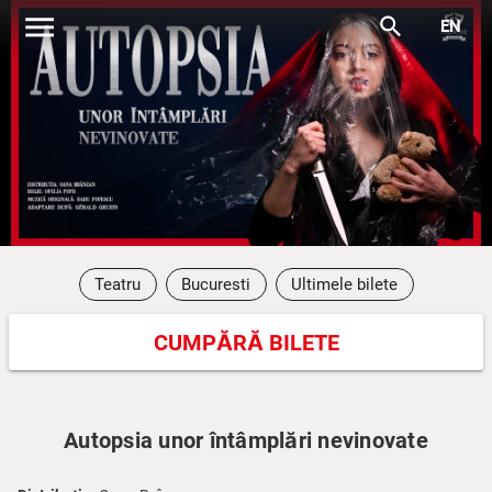
menu
search
EN
Teatru
Bucuresti
Ultimele bilete
CUMPĂRĂ BILETE
Autopsia unor întâmplări nevinovate