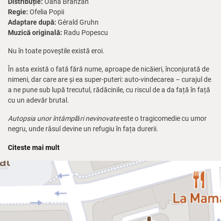
Distribuție:
Oana Brânzan
Regie:
Ofelia Popii
Adaptare după:
Gérald Gruhn
Muzică originală:
Radu Popescu
Nu în toate poveștile există eroi.
În asta există o fată fără nume, aproape de nicăieri, înconjurată de
nimeni, dar care are și ea super-puteri: auto-vindecarea – curajul de
a ne pune sub lupă trecutul, rădăcinile, cu riscul de a da față în față
cu un adevăr brutal.
Autopsia unor întâmplări nevinovate
este o tragicomedie cu umor
negru, unde râsul devine un refugiu în fața durerii.
Până la urmă, cât de mult te poate răni lipsa iubirii, a sentimentului
Citeste mai mult
de protecție, a empatiei și a altor câteva valori fundamentale, nu-i
așa? Te descurci tu!
Găsești o soluție pentru orice problemă, dacă ești o fată inteligentă
și cu imaginație bogată. Până la urmă, în lumea asta, dacă ai
puterea să supraviețuiești, îți câștigi și dreptul de a fi fragil.