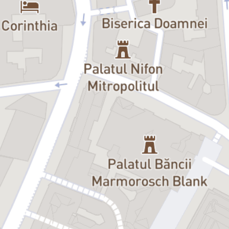
„Găsește un copil nevinovat, ține-l departe de orice valoare morală
sau etică, rupe-i în două nevoia de iubire, apoi dă-i drumul în viață,
după ce a cunoscut singurătatea, și o să ai parte de cel mai comun
caz de supraviețuire într-o lume ce te formează după chipul și
asemănarea ei… Un text ce te face să te întrebi ce înseamnă să fii
puternic și sparge clișeele despre psihopați. Interpretarea Oanei te
răvășește și te înduioșează, râzi, în timp ce îți ștergi lacrima cu
jenă.”
– Ofelia Popii