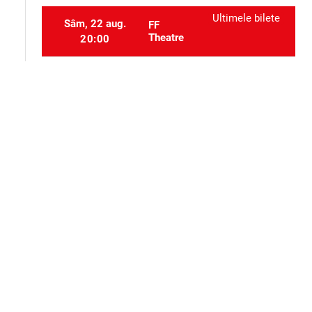
Ultimele bilete
Sâm, 22 aug.
FF
Theatre
20:00
Sâm, 26 sept.
FF Theatre
20:00
Selectați locurile
event_seat
Alte evenimente ale aceluiași organizator
Teatru
Teatru