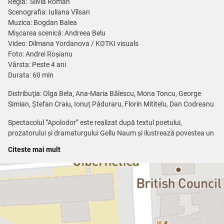
Regia:
Silvia Roman
Scenografia:
Iuliana Vîlsan
Muzica:
Bogdan Balea
Mișcarea scenică:
Andreea Belu
Video:
Dilmana Yordanova / KOTKI visuals
Foto:
Andrei Roșianu
Vârsta:
Peste 4 ani
Durata:
60 min
Distribuţia:
Olga Bela, Ana-Maria Bălescu, Mona Toncu, George
Simian, Ștefan Craiu, Ionuț Păduraru, Florin Mititelu, Dan Codreanu
Spectacolul ”Apolodor” este realizat după textul poetului,
prozatorului și dramaturgului Gellu Naum și ilustrează povestea un
pinguin de la circ, căruia i se face dor de ,,frații săi din Labrador”, și
Citeste mai mult
pornește în aventura vieții lui spre casa natală. Supus unui drum
greu, trecând prin multe primejdii și situații limită care țin publicul
spectator în suspans, Apolodor reușește să ajungă la familia sa. Ce
se întâmplă după ce ajunge în ținuturile înghețate și cum continuă
aventura simpaticului pinguin, veți afla la Teatrul Țăndărică.
Regizoarea Silvia Roman, împreună cu echipa de creație a acestui