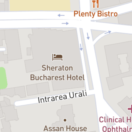
spectacol, reușește să surprindă momentele cheie ale poveștii,
scoțând în evidență stările schimbătoare ale micului pinguin, în
funcție de probele la care este supus. Fiecare tablou este gândit în
amănunt, din punct de vedere al decorului, muzicii și coregrafiei,
într-un concept vizual și contemporan, pentru a atrage spectatorul
în poveste. Montarea spectacolului este concepută într-un registru
umoristic, dar în același timp potențează emoțiile textului astfel
încât spectatorii ajung să trăiască cu sufletul la gură fiecare
moment alături de micul ,,fugar” care îşi caută originile.
Scenografa Iuliana Vâlsan a conceput decorul într-o cheie
contemporană, astfel încât Apolodor, ajutat de actorii mânuitori, să
transmită starea sufletească și emoțiile cât mai aproape de
realitate.
Un spectacol pe care Teatrul Țăndărică îl propune
spectatorilor de
peste 4 ani
, dar și părinților, o poveste care aduce zâmbetul pe
chipul oricărui copil, dar în același timp, cu o morală mai actuală
astăzi ca oricând.
În timpul spectacolului se folosesc proiecții și mașina de fum.