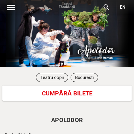
menu
search
EN
Teatru copii
Bucuresti
CUMPĂRĂ BILETE
APOLODOR