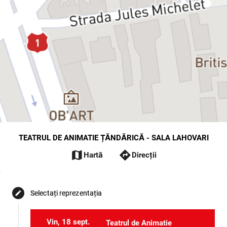
TEATRUL DE ANIMATIE ȚĂNDĂRICĂ - SALA LAHOVARI
map
directions
Hartă
Direcții
Selectați reprezentația
edit
Vin, 18 sept.
Teatrul de Animatie