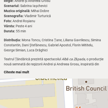
Regie:
Andrei și Andreea Grosu
Scenariul:
Sabrina Iașchevici
Muzica originală:
Mihai Dobre
Scenografia:
Vladimir Turturică
Foto:
Andrei Roșianu
Vârsta:
Peste 4 ani
Durata:
55 min
Distribuția:
Mona Toncu, Cristina Țane, Liliana Gavrilescu, Simina
Constantin, Dani Ștefănescu, Gabriel Apostol, Florin Mititelu,
George Simian, Luca Drăghici
Teatrul Țăndărică prezintă spectacolul
Albă ca Zăpada
, o producție
nouă semnată de regizorii Andrei și Andreea Grosu, inspirată din
celebrul basm al Fraților Grimm.
Citeste mai mult
O tânără prințesă nevoită să fugă din calea unei regine stăpânite de
gelozie, o casă ascunsă în pădure și întâlnirea cu cei șapte pitici —
povestea bine-cunoscută prinde viață pe scenă într-o versiune plină
de culoare, umor și emoție. O aventură despre curaj, prietenie și
puterea de a rămâne bun, indiferent de obstacole.
Teatrul de animație, muzica și jocul actorilor construiesc un univers