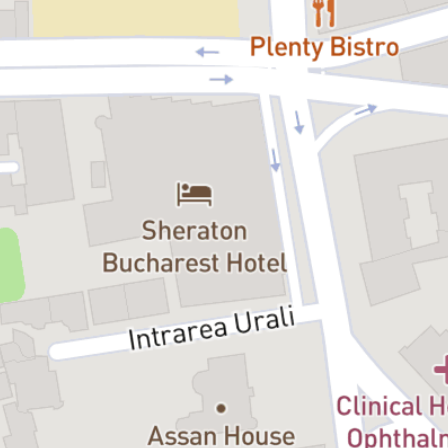
vizual spectaculos, care aduce pe scenă farmecul poveștii clasice
într-o formă proaspătă și atractivă.
Un titlu nou în repertoriul Teatrului Țăndărică, pregătit să ofere
publicului bucuria întâlnirii cu una dintre cele mai iubite povești ale
tuturor timpurilor.