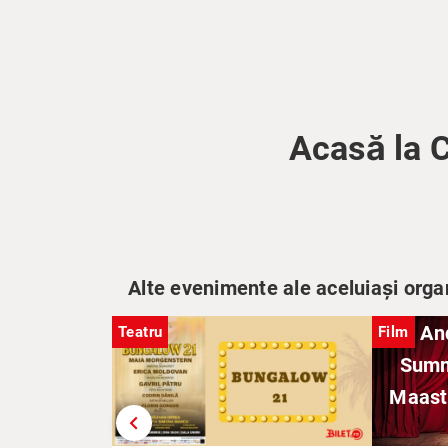
Acasă la 
Alte evenimente ale aceluiași orga
An
Teatru
Film
Summ
Maast
chevron_left