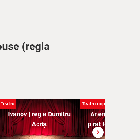
use (regia
Teatru
Teatru copii
Ivanov | regia Dumitru
Anemona si aven
Acriș
piraților | ArtYouS
chevron_right