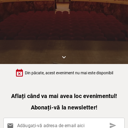
keyboard_arrow_down
event_busy
Din păcate, acest eveniment nu mai este disponibil
Aflați când va mai avea loc evenimentul!
Abonați-vă la newsletter!
send
mail
Adăugați-vă adresa de email aici