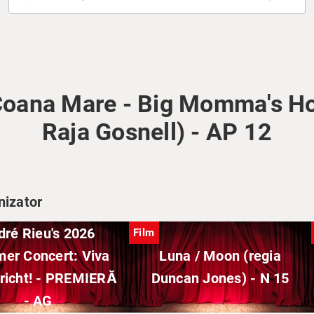
Coana Mare - Big Momma's Ho
Raja Gosnell) - AP 12
nizator
dré Rieu's 2026
Film
er Concert: Viva
Luna / Moon (regia
richt! - PREMIERĂ
Duncan Jones) - N 15
- AG