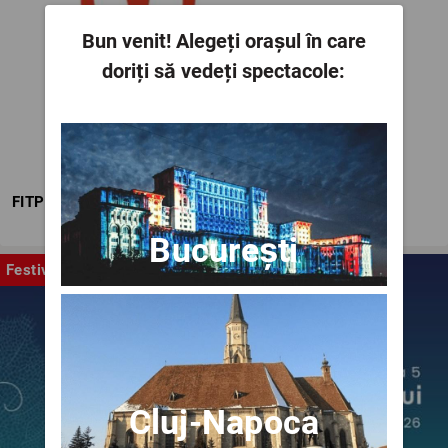
Bun venit!
Alegeți orașul în care
doriți să vedeți spectacole:
FITPTI
București
Festival
Cluj-Napoca