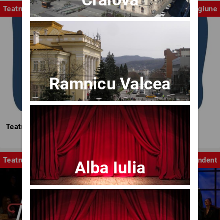
Teatrul Mic
Stagiune
Ramnicu Valcea
Teatrul Mic - Stagiunea 2025-2026
Teatru
Independent
Alba Iulia