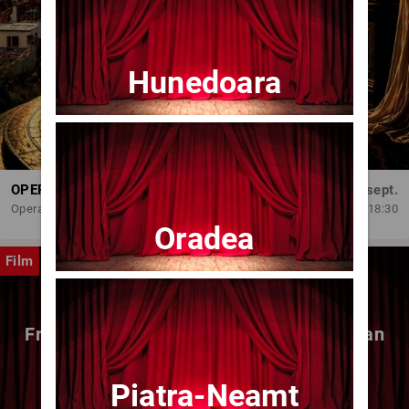
Hunedoara
OPERA BRAȘOV ESTIVAL – DANCING SUMMER - SPECTACOL DE BALET
Dum, 6 sept.
Opera Brasov
18:30
Oradea
Film
Fragmente dintr-un atelier – (regia Bogdan
Mureșanu) – AG
Piatra-Neamt