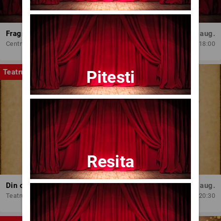
Fragmente dintr-un atelier – (regia Bogdan Mureșanu) – AG
Dum, 30 aug.
Centrul Internațional de Artă Contemporană - Baia Turcească Iași
18:00
Pitesti
Teatru
Resita
Din oala babei nebune
Mie, 12 aug.
Teatrul Amzei
20:30