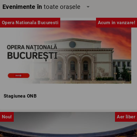
Evenimente în
toate orașele
arrow_drop_down
Opera Nationala Bucuresti
Acum in vanzare!
Stagiunea ONB
Nou!
Aer liber