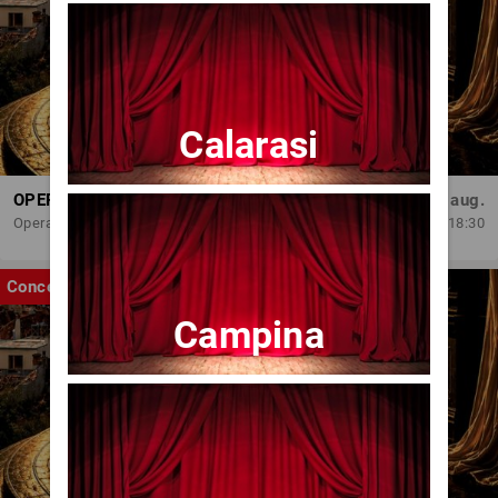
Calarasi
OPERA BRAȘOV ESTIVAL – ROMANCE & CINEMA - CONCERT
Sâm, 29 aug.
Opera Brasov
18:30
Concert
Campina