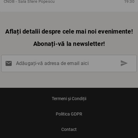
CNDB - Sala Stere Popescu
19:30
Aflați detalii despre cele mai noi evenimente!
Abonați-vă la newsletter!
send
mail
Adăugați-vă adresa de email aici
Termeni și Condiții
Politica GDPR
Contact