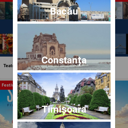
Bacău
Constanța
Teatrul Bulandra
Festival
Timișoara