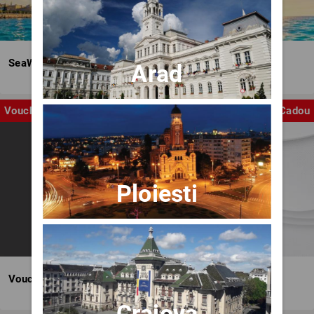
SeaWave Film & Arts Festival editia IV
Arad
Voucher
Cadou
Ploiesti
Voucher BILET.ro
Craiova