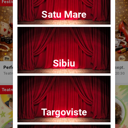
Festival
Satu Mare
Sibiu
Perfect Necăsătoriți
Mar, 15 sept.
Teatrul Amzei
20:30
Teatru
Targoviste