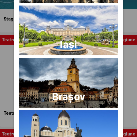
Stagiunea Estivală a Artelor Spectacolului
Teatru
Stagiune
Iași
Brașov
Teatrul Nottara
Teatru
Stagiune