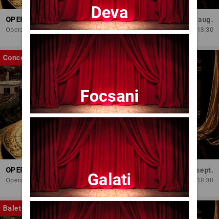
Deva
OPERA BRAȘOV ESTIVAL – ARMONII DE VARĂ - CVINTETUL VOCAL ANATOLY - CONCERT
Dum, 30 aug.
Opera Brasov
18:30
Concert
Focsani
OPERA BRAȘOV ESTIVAL – SEARĂ DE OPERĂ – CONCERT EXTRAORDINAR
Sâm, 5 sept.
Galati
Opera Brasov
18:30
Balet