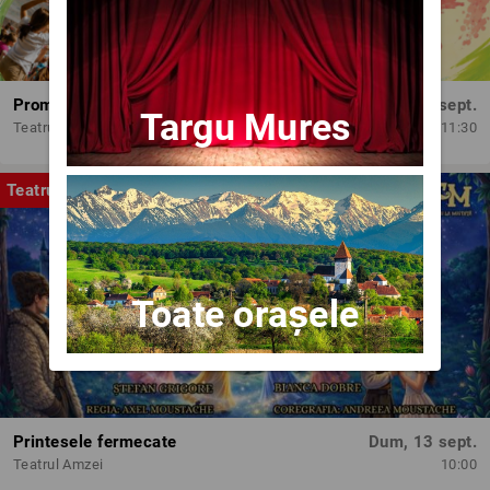
Promit să mă joc!
Dum, 13 sept.
Targu Mures
Teatrul Amzei
11:30
Teatru
Toate orașele
Printesele fermecate
Dum, 13 sept.
Teatrul Amzei
10:00