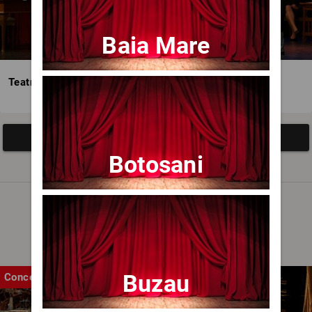
Baia Mare
Teatrul Avangardia
Afisați mai multe evenimente
Botosani
Noutăți
Buzau
Concert