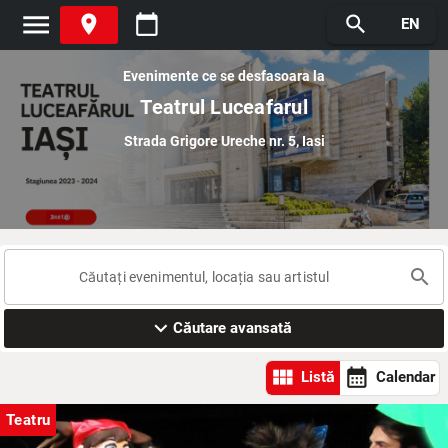
menu
place
calendar_today
search
EN
Evenimente ce se desfasoara la
Teatrul Luceafarul
Strada Grigore Ureche nr. 5, Iasi
search
expand_more
Căutare avansată
view_module
calendar_month
Listă
Calendar
Teatru