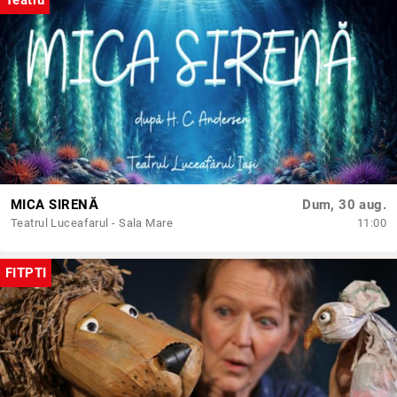
Teatru
MICA SIRENĂ
Dum, 30 aug.
Teatrul Luceafarul - Sala Mare
11:00
FITPTI