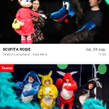
SCUFIȚA ROȘIE
Joi, 20 aug.
Teatrul Luceafarul - Sala Mică
17:30
Teatru