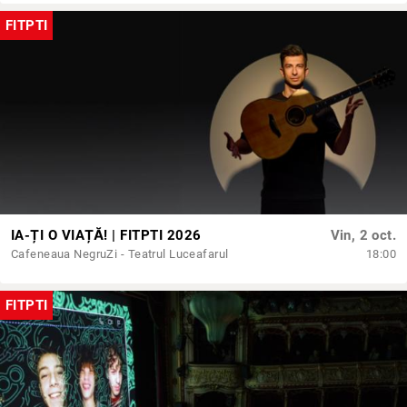
FITPTI
IA-ȚI O VIAȚĂ! | FITPTI 2026
Vin, 2 oct.
Cafeneaua NegruZi - Teatrul Luceafarul
18:00
FITPTI