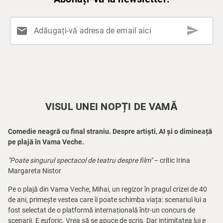
send
mail
Adăugați-vă adresa de email aici
VISUL UNEI NOPȚI DE VAMĂ
Comedie neagră cu final straniu. Despre artiști, AI și o dimineață
pe plajă în Vama Veche.
"Poate singurul spectacol de teatru despre film"
– critic Irina
Margareta Nistor
Pe o plajă din Vama Veche, Mihai, un regizor în pragul crizei de 40
de ani, primește vestea care îi poate schimba viața: scenariul lui a
fost selectat de o platformă internațională într-un concurs de
scenarii. E euforic. Vrea să se apuce de scris. Dar intimitatea lui e