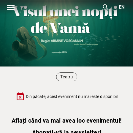
menu
search
EN
Teatru
event_busy
Din păcate, acest eveniment nu mai este disponibil
Aflați când va mai avea loc evenimentul!
Abonați-vă la newsletter!