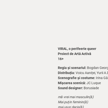
VIRAL, o perifeerie queer
Proiect de Artă Activă
16+
Regia și scenariul:
Bogdan Geor
Distribuția:
Voicu Aaniței, Yurii A
Scenografie și costume:
Irina Gâ
Mișcarea scenică:
JC Luque
Sound designer:
Borusiade
mă vrei mai masculin(ă)
Mai puțin feminin(ă)
mai ușor decis(ă)