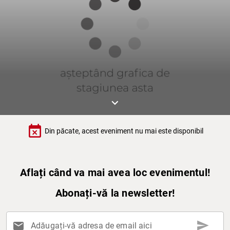
keyboard_arrow_down
event_busy
Din păcate, acest eveniment nu mai este disponibil
Aflați când va mai avea loc evenimentul!
Abonați-vă la newsletter!
send
mail
Adăugați-vă adresa de email aici