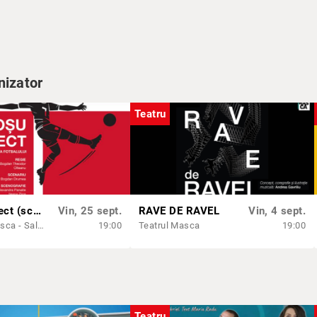
nizator
, până să treacă urgia, în inima pădurii.
ti invitat(ă)x.
Teatru
luidizare, reconfigurare, queerificare, maximalizare, aliere, sărbătoare. O 
re explorăm și nuanțăm performativitatea identității de gen, convenționalita
le binarități și contraste. Este un spectacol de teatru queer & allies care 
anele de gen non-conforme se confruntă zilnic, în fiecare moment, cu ele î
n Georgescu
Roșu Direct (scene de la marginea fotbalului)
Vin, 25 sept.
RAVE DE RAVEL
Vin, 4 sept.
Teatrul Masca - Sala de Cartier
19:00
Teatrul Masca
19:00
Teatru