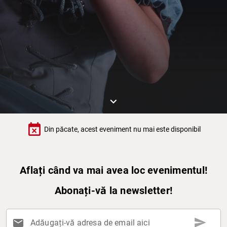
keyboard_arrow_down
event_busy
Din păcate, acest eveniment nu mai este disponibil
Aflați când va mai avea loc evenimentul!
Abonați-vă la newsletter!
send
mail
Adăugați-vă adresa de email aici