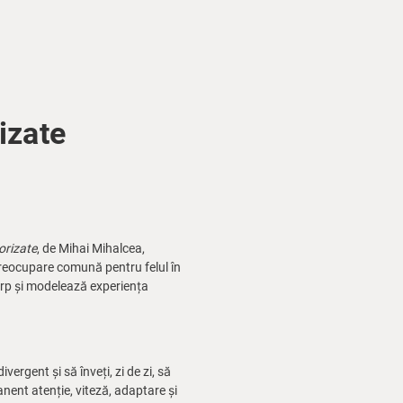
izate
orizate
, de Mihai Mihalcea,
preocupare comună pentru felul în
corp și modelează experiența
ergent și să înveți, zi de zi, să
anent atenție, viteză, adaptare și