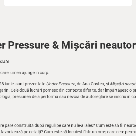
r Pressure & Mișcări neautor
izate
 care lumea ajunge în corp.
 28 iunie, sunt prezentate
Under Pressure
, de Ana Costea, și
Mișcări neaut
garin. Cele două lucrări pornesc din contexte diferite, dar împărtășesc o 
nologia, presiunea de a performa sau nevoia de autoreglare se înscriu în 
re pare construită după reguli pe care nu le-ai ales? Cum este să fii neurodiv
i favorizează pe ceilalți? Cum este să locuiești într-un oraș care cere perm