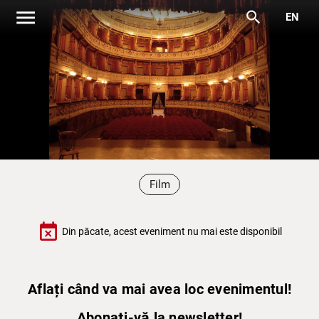
menu
search
EN
Film
event_busy
Din păcate, acest eveniment nu mai este disponibil
Aflați când va mai avea loc evenimentul!
Abonați-vă la newsletter!