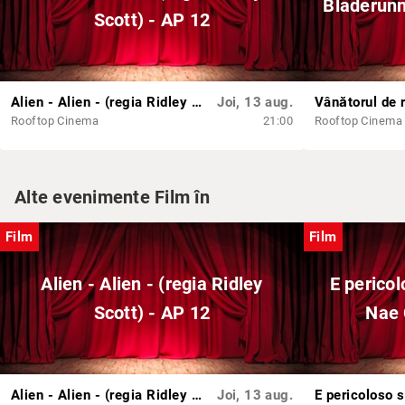
Bladerunn
Scott) - AP 12
Alien - Alien - (regia Ridley Scott) - AP 12
Joi, 13 aug.
Rooftop Cinema
21:00
Rooftop Cinema
Alte evenimente Film în
Film
Film
Alien - Alien - (regia Ridley
E pericol
Scott) - AP 12
Nae 
Alien - Alien - (regia Ridley Scott) - AP 12
Joi, 13 aug.