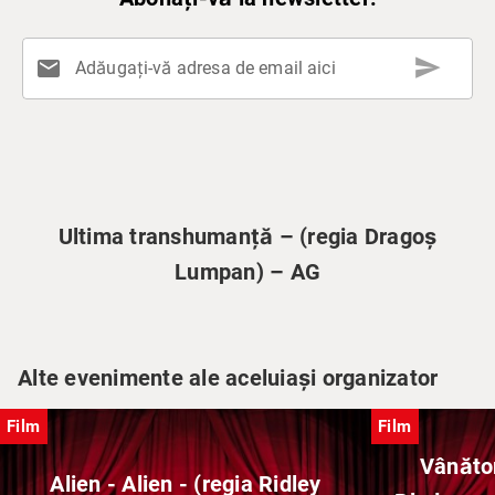
send
mail
Adăugați-vă adresa de email aici
Ultima transhumanță – (regia Dragoș
Lumpan) – AG
Alte evenimente ale aceluiași organizator
Film
Film
Vânăto
Alien - Alien - (regia Ridley