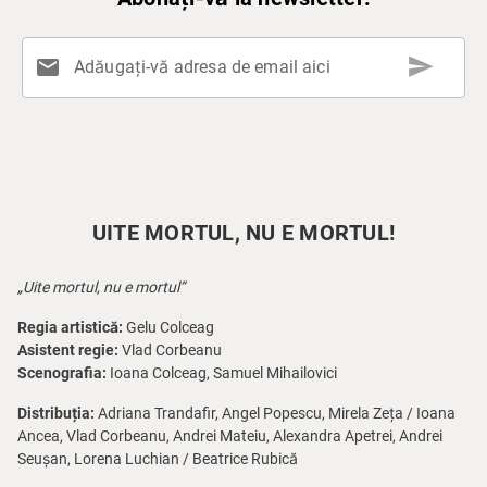
send
mail
Adăugați-vă adresa de email aici
UITE MORTUL, NU E MORTUL!
„Uite mortul, nu e mortul”
Regia artistică:
Gelu Colceag
Asistent regie:
Vlad Corbeanu
Scenografia:
Ioana Colceag, Samuel Mihailovici
Distribuția:
Adriana Trandafir, Angel Popescu, Mirela Zeța / Ioana
Ancea, Vlad Corbeanu, Andrei Mateiu, Alexandra Apetrei, Andrei
Seușan, Lorena Luchian / Beatrice Rubică