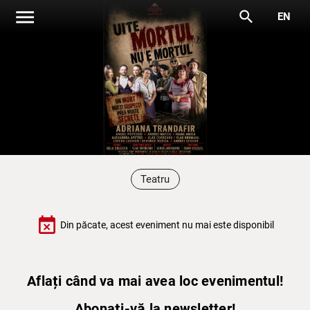
menu
search
EN
Teatru
event_busy
Din păcate, acest eveniment nu mai este disponibil
Aflați când va mai avea loc evenimentul!
Abonați-vă la newsletter!