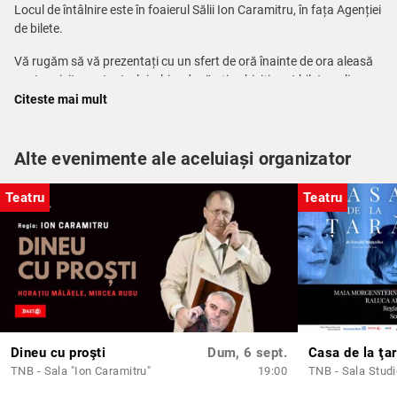
Locul de întâlnire este în foaierul Sălii Ion Caramitru, în fața Agenției
de bilete.
Vă rugăm să vă prezentați cu un sfert de oră înainte de ora aleasă
pentru vizitarea teatrului, chiar dacă ați achiziționat bilete online.
Citeste mai mult
Pentru mai multe informații, telefon: 021 314.71.71 – Agenția de
bilete a TNB.
Alte evenimente ale aceluiași organizator
Pe baza unei solicitări telefonice prealabile între orele 10.00 – 14.00
la nr. 0744 633 188 (dl. Ionuț Corpaci) poate fi programat un tur
Teatru
Teatru
ghidat în limba engleză.
Dineu cu proşti
Dum, 6 sept.
Casa de la ţa
TNB - Sala "Ion Caramitru"
19:00
TNB - Sala Stud