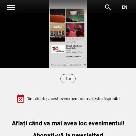
menu
search
EN
Tur
event_busy
Din păcate, acest eveniment nu mai este disponibil
Aflați când va mai avea loc evenimentul!
Abonați-vă la newsletter!