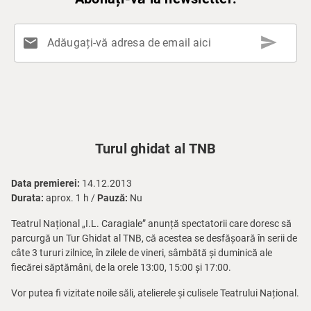
send
mail
Adăugați-vă adresa de email aici
Turul ghidat al TNB
Data premierei:
14.12.2013
Durata:
aprox. 1 h /
Pauză:
Nu
Teatrul Național „I.L. Caragiale” anunță spectatorii care doresc să
parcurgă un Tur Ghidat al TNB, că acestea se desfășoară în serii de
câte 3 tururi zilnice, în zilele de vineri, sâmbătă și duminică ale
fiecărei săptămâni, de la orele 13:00, 15:00 și 17:00.
Vor putea fi vizitate noile săli, atelierele și culisele Teatrului Național.