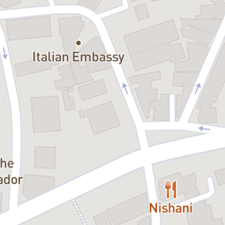
precum și celebrul monolog al lui Hamlet, despre viață versus
moarte, existență versus dispariție.
Un spectacol out of the box, cu energie vibrantă, o reinterpretare a
personajelor shakespeariene în turnură modernă, o perspectivă
fresh, dar cu rădăcini clasice și respect pentru text și caracterele
bine cunoscute, în regia Teodorei Câmpineanu, laureată cu Premiul
UNITER pentru debut și apreciată pentru succesul cu
Romeo și
Julieta
, în spectacolul emblemă jucat ani de-a rândul la Teatrul
Național.
În plus, coloana sonoră este asigurată de Mihai Câmpineanu de la
Șuie Paparude și are parte de o distribuție în care toți actorii
excelează în partiturile shakespeareiene bine cunoscute.
Distribuția:
Alexandru Nicolae, Teodora Daiana Păcurar, Andreea
Moustache, Liviu Chițu, Denisa Vraja