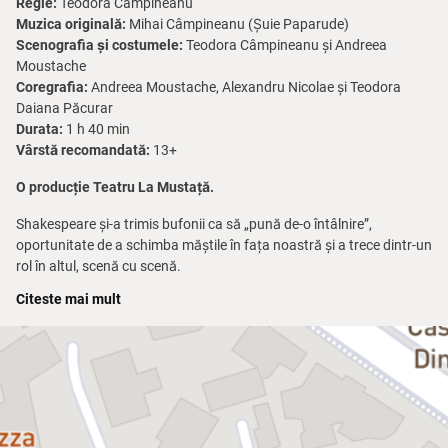
Regie:
Teodora Câmpineanu
Muzica originală:
Mihai Câmpineanu (Șuie Paparude)
Scenografia și costumele:
Teodora Câmpineanu și Andreea
Moustache
Coregrafia:
Andreea Moustache, Alexandru Nicolae și Teodora
Daiana Păcurar
Durata:
1 h 40 min
Vârstă recomandată:
13+
O producție Teatru La Mustață.
Shakespeare și-a trimis bufonii ca să „pună de-o întâlnire”,
oportunitate de a schimba măștile în fața noastră și a trece dintr-un
rol în altul, scenă cu scenă.
Citeste mai mult
Căci cine a explorat mai profund temele legate de sufletul uman și
de măștile pe care le purtăm în viață, complexitatea naturii umane
și dualitatea experiențelor noastre, dacă nu el: alchimistul de suflete
și meșterul dilemelor umane?
Spectacolul își propune să exploreze universul complex al operei lui
William Shakespeare, aducând în prim-plan scene din
A
douăsprezecea noapte
,
Romeo și Julieta
,
Visul unei nopți de vară
,