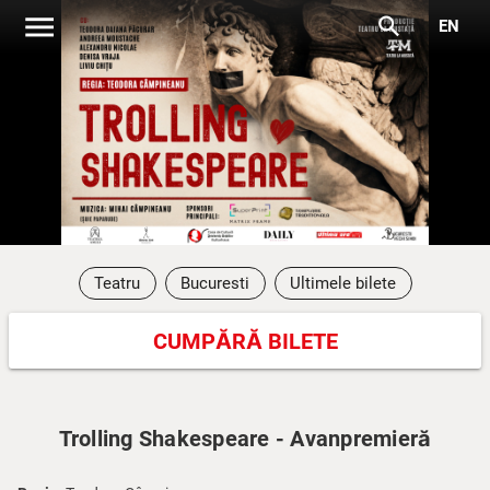
menu
search
EN
Teatru
Bucuresti
Ultimele bilete
CUMPĂRĂ BILETE
Trolling Shakespeare - Avanpremieră