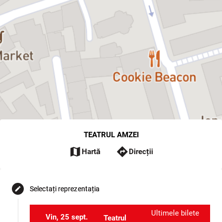
TEATRUL AMZEI
map
directions
Hartă
Direcții
Selectați reprezentația
edit
Ultimele bilete
Vin, 25 sept.
Teatrul