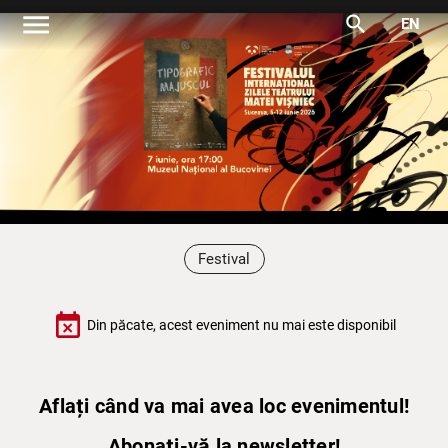
menu
search
EN
Festival
event_busy
Din păcate, acest eveniment nu mai este disponibil
Aflați când va mai avea loc evenimentul!
Abonați-vă la newsletter!