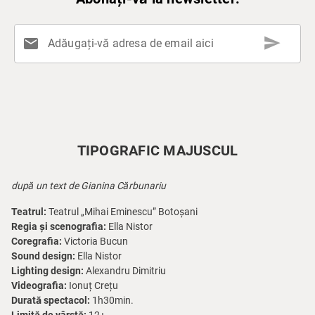
send
mail
Adăugați-vă adresa de email aici
TIPOGRAFIC MAJUSCUL
după un text de Gianina Cărbunariu
Teatrul:
Teatrul „Mihai Eminescu” Botoșani
Regia și scenografia:
Ella Nistor
Coregrafia:
Victoria Bucun
Sound design:
Ella Nistor
Lighting design:
Alexandru Dimitriu
Videografia:
Ionuț Crețu
Durată spectacol:
1h30min.