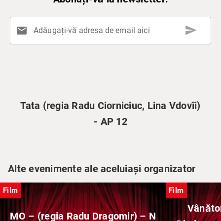
send
mail
Adăugați-vă adresa de email aici
Tata (regia Radu Ciorniciuc, Lina Vdovîi)
- AP 12
Alte evenimente ale aceluiași organizator
Film
Film
Vânăto
MO – (regia Radu Dragomir) – N