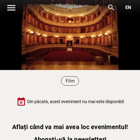
menu
search
EN
Film
event_busy
Din păcate, acest eveniment nu mai este disponibil
Aflați când va mai avea loc evenimentul!
Abonați-vă la newsletter!