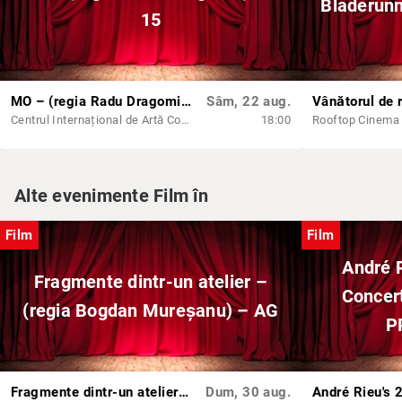
Bladerunn
15
MO – (regia Radu Dragomir) – N 15
Sâm, 22 aug.
Centrul Internațional de Artă Contemporană - Baia Turcească Iași
18:00
Rooftop Cinema
Alte evenimente Film în
Film
Film
André 
Fragmente dintr-un atelier –
Concert
(regia Bogdan Mureșanu) – AG
P
Fragmente dintr-un atelier – (regia Bogdan Mureșanu) – AG
Dum, 30 aug.