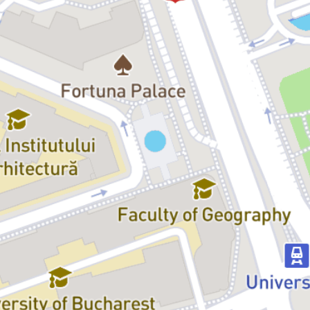
Secundar
- un spectacol pe un text care lansează întrebări
incomode despre responsabilitatea individuală și colectivă într-o
lume aflată în criză. Alexandra Badea consideră scrisul „un
instrument care ne ajută să înțelegem, iar imaginația, o modalitate
de a ordona haosul.”
Olga:
Diana Dumbravă
Marina:
Crina Semciuc
Sofia:
Ada Galeș
Marta:
Cosmina Olariu
Mircea:
Emilian Oprea
Toma:
Alexandru Potocean
Victor:
Istvan Teglas
Vladimir:
Mihai Călin
Voce inspector:
Marius Bodochi
Voce terapeută:
Alexandra Badea