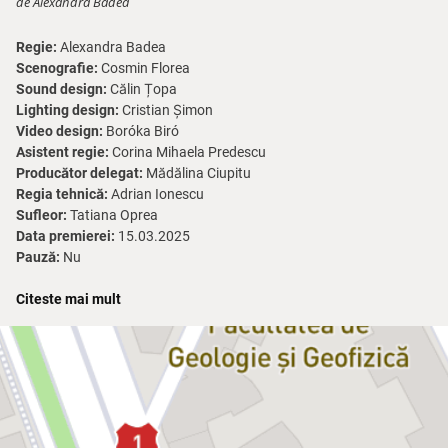
de Alexandra Badea
Regie:
Alexandra Badea
Scenografie:
Cosmin Florea
Sound design:
Călin Țopa
Lighting design:
Cristian Șimon
Video design:
Boróka Biró
Asistent regie:
Corina Mihaela Predescu
Producător delegat:
Mădălina Ciupitu
Regia tehnică:
Adrian Ionescu
Sufleor:
Tatiana Oprea
Data premierei:
15.03.2025
Pauză:
Nu
După marele succes al spectacolului
Exil
, Alexandra Badea revine la
Citeste mai mult
TNB cu
Secundar
, un nou text scris și pus în scenă de ea. Autoare și
regizoare de origine română stabilită în Franța, este cunoscută pe
plan internațional pentru piesele sale de teatru care abordează
teme precum alienarea, mecanismele de putere, criza identitară,
efectele globalizării asupra individului.
Într-o lume aflată astăzi într-o criză mai acută decât oricând,