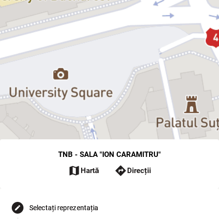
TNB - SALA "ION CARAMITRU"
map
directions
Hartă
Direcții
Selectați reprezentația
edit