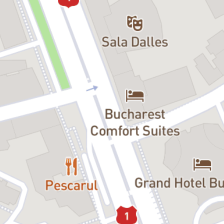
Secundar
de Alexandra Badea este o reflectare a insecurității
structurale pe care o traversăm și care imaginează și alternative la
impasul actual.
Criza existențială, secretul, refularea, sentimentul de culpabilitate,
trauma colectivă care a sudat sau dezintegrat un grup, fragilitatea,
solidaritatea, individualismul sunt câteva dintre temele abordate.
Este povestea unei comunități de persoane care lucrează împreună
de mulți ani, perturbată de un eveniment ce provoacă o înlănțuire
de conflicte. Evenimente din trecut reapar sub forma unor flash-
back-uri, în care descoperim toxicitatea și complexitatea relațiilor
dintre ei, jocurile de putere, de dominare, ambiguitatea, dificultatea
de a separa planul intim de planul profesional. Dispariția unui
personaj funcționează ca o forță care modelează acțiunile celor
rămași, transformându-se într-un ecou al trecutului.
O construcție de amploare,
Secundar
este structurat într-un stil
cinematografic, cu secvențe scurte, schimbări bruște de
perspectivă și voci multiple care se întrepătrund. Această tehnică
creează un efect de montaj rapid, reflectând ritmul alert și anxios al
lumii contemporane.