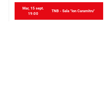
Mar, 15 sept.
TNB - Sala "Ion Caramitru"
19:00
Sâm, 26 sept.
TNB - Sala "Ion Caramitru"
19:00
Selectați locurile
event_seat
Alte evenimente ale aceluiași organizator
Teatru
Teatru