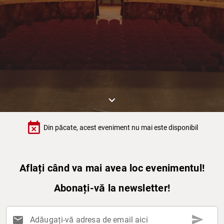
keyboard_arrow_down
event_busy
Din păcate, acest eveniment nu mai este disponibil
Aflați când va mai avea loc evenimentul!
Abonați-vă la newsletter!
send
mail
Adăugați-vă adresa de email aici