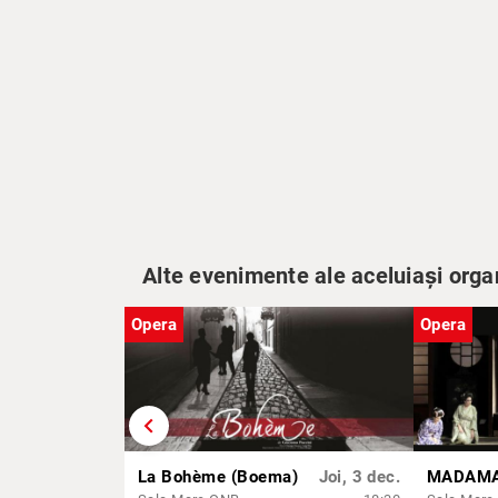
Alte evenimente ale aceluiași orga
Opera
Opera
chevron_left
La Bohème (Boema)
Joi, 3 dec.