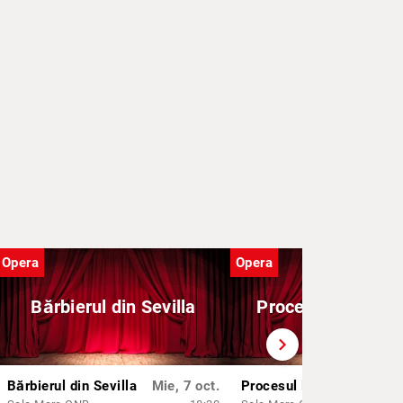
Opera
Opera
Bărbierul din Sevilla
Procesul lui Eic
chevron_right
Bărbierul din Sevilla
Mie, 7 oct.
Procesul lui Eichmann
Mie,