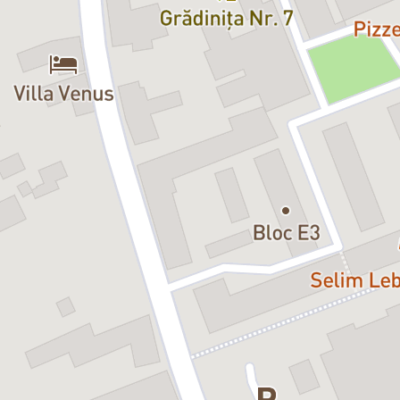
Membrilor Orchestrei di Teatro d’Opera Italiana li se alătură artiști
instrumentiști din Orchestra Operei Vox, cunoscută și apreciată la
nivel național și internațional. Este un concept nou în România, în
care artiști instrumentiști din două orchestre de prim rang din
Europa își dau mâna pentru a oferi publicului seri memorabile și
experiențe muzicale unice.
De la Johann Strauss la Bogdan Costache sau despre modelul
vienez al dirijatului cu vioara în mână
Conducerea muzicală a spectacolului va fi asigurată de tânărul
dirijor și solist violinist Bogdan Costache. Astfel, soliștii și
instrumentiștii invitați din Viena, Italia, Elveția și Germania vor
evolua sub bagheta unuia dintre cei mai talentați conducători de
orchestră ai tinerei generații, născut în România. Prezența lui
Bogdan Costache în programul Regalului Vienez din acest an se
datorează publicului care îl îndrăgește deja și și-a exprimat dorința
de a-l revedea cât mai curând. Spectacolul va fi unul interactiv,
dirijat „cu vioara în mână”, după modelul lui Johann Strauss sau,
mai nou, al lui Andre Rieu.
Și în acest an, Bogdan vă va surprinde cu multe piese în primă