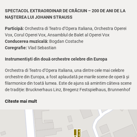
SPECTACOL EXTRAORDINAR DE CRĂCIUN – 200 DE ANI DE LA
NAȘTEREA LUI JOHANN STRAUSS
Participă:
Orchestra di Teatro d’Opera Italiana, Orchestra Operei
Vox, Corul Operei Vox, Ansamblul de Balet al Operei Vox
Conducerea muzicală:
Bogdan Costache
Coregrafie:
Vlad Sebastian
Instrumentiști din două orchestre celebre din Europa
Orchestra di Teatro d’Opera Italiana, una dintre cele mai celebre
orchestre din Europa, a fost aplaudată pe marile scene de operă și
filarmonice din toată lumea. Este de ajuns să amintim câteva scene
de tradiție: Brucknerhaus Linz, Bregenz Festspielhaus, Brunnenhof
der Residenz München, Palatul Hofburg din Viena, Stadthalle Viena,
Citeste mai mult
Meistersingershalle Nürnberg, Kasemattenbuehne Graz.
Recunoașterea orchestrei este dată și de colaborările cu mari nume
ale liricii mondiale, soliști și dirijori de la Arena din Verona, Teatrul
Scala din Milano, Teatrul de Operă din Roma, Opera de Stat din
Viena.