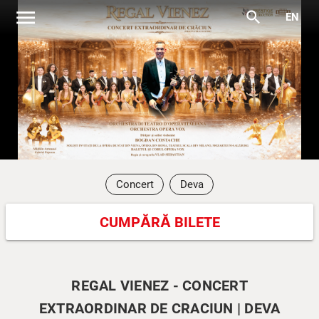
menu
search
EN
Concert
Deva
CUMPĂRĂ BILETE
REGAL VIENEZ - CONCERT
EXTRAORDINAR DE CRACIUN | DEVA