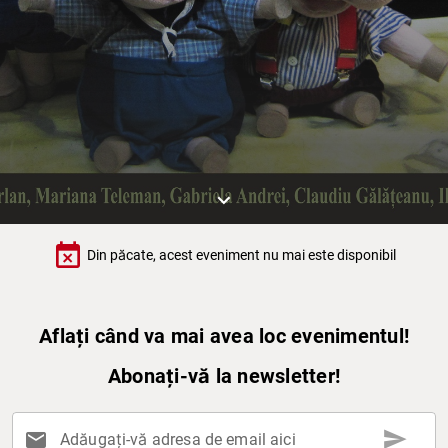
keyboard_arrow_down
event_busy
Din păcate, acest eveniment nu mai este disponibil
Aflați când va mai avea loc evenimentul!
Abonați-vă la newsletter!
send
mail
Adăugați-vă adresa de email aici