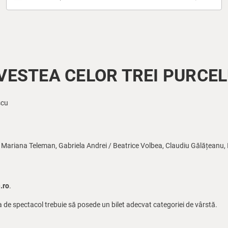
VESTEA CELOR TREI PURCEL
scu
, Mariana Teleman, Gabriela Andrei / Beatrice Volbea, Claudiu Gălățeanu,
.ro
.
a de spectacol trebuie să posede un bilet adecvat categoriei de vârstă.