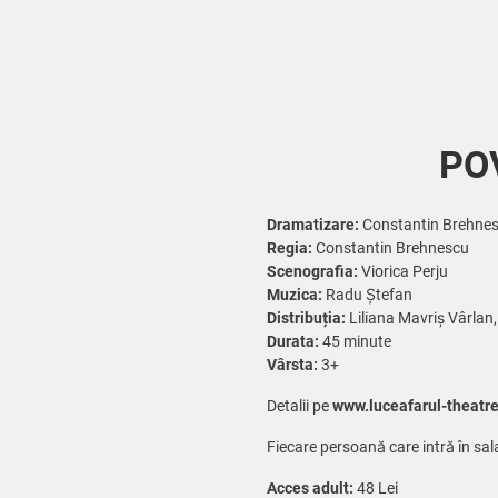
PO
Dramatizare:
Constantin Brehne
Regia:
Constantin Brehnescu
Scenografia:
Viorica Perju
Muzica:
Radu Ștefan
Distribuția:
Liliana Mavriș Vârlan
Durata:
45 minute
Vârsta:
3+
Detalii pe
www.luceafarul-theatre
Fiecare persoană care intră în sal
Acces adult:
48 Lei