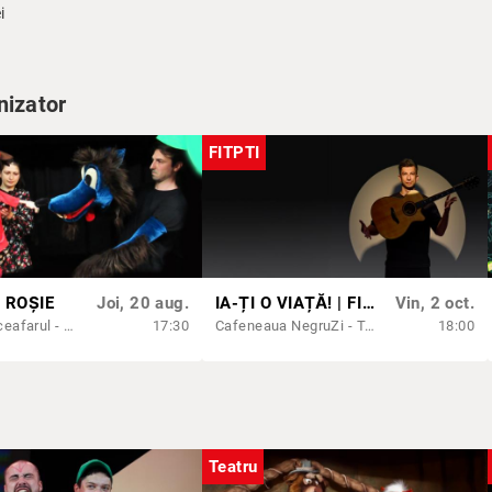
i
nizator
FITPTI
 ROȘIE
Joi, 20 aug.
IA-ȚI O VIAȚĂ! | FITPTI 2026
Vin, 2 oct.
Teatrul Luceafarul - Sala Mică
17:30
Cafeneaua NegruZi - Teatrul Luceafarul
18:00
Teatru