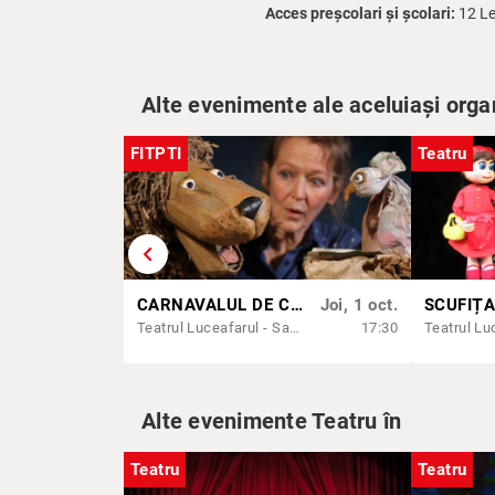
Acces preșcolari și școlari:
12 Le
Alte evenimente ale aceluiași orga
FITPTI
Teatru
chevron_left
CARNAVALUL DE CARTON | FITPTI 2026
Joi, 1 oct.
SCUFIȚA
Teatrul Luceafarul - Sala Mică
17:30
Alte evenimente Teatru în
Teatru
Teatru