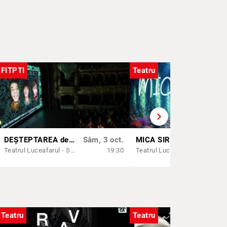
FITPTI
Teatru
chevron_right
DEȘTEPTAREA de Doru Vatavului | FITPTI 2026
Sâm, 3 oct.
MICA SIRENĂ
Dum,
Teatrul Luceafarul - Sala Mare
19:30
Teatrul Luceafarul - Sala Mare
Teatru
Teatru