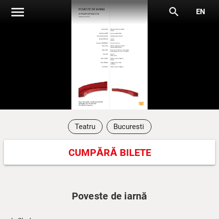
menu
search
EN
Teatru
Bucuresti
CUMPĂRĂ BILETE
Poveste de iarnă