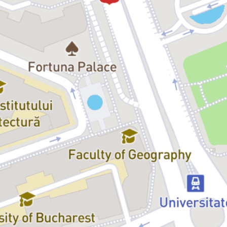
amenințarea lui Polixenes și a celui care îi este aproape, Camillo, iar
ulterior, prin alungarea în sălbăticie a nou-născutei și a celui care l-a
slujit, Antigonus. Concluziile către care acțiunile lui se îndreaptă
sunt doar negative: Mamilius moare, Hermiona moare, Perdita este
sortită pieirii. Din nou: cât de definitive rămân aceste concluzii?
Trec însă șaisprezece ani și personajele sunt salvate de la un destin
croit din nebunie: Perdita și Florizel, fiul lui Polixenes, se
îndrăgostesc. A doua parte a piesei este o comedie în care
personajele nu mai trăiesc într-un absolutism moral: Perdita
înțelege că iubirea are nuanțe, iar Clovnul și Autolycus trăiesc doar
într-o plăcere de moment. În spatele acestei comedii, un rege va
continua să străbată drumul nocturn al conștiinței sale, orb la el
însuși până la revelația finală, orchestrată încă de la început de
către Paulina. Finalul este o deschidere înapoi, o întoarcere în sine
care poate lăsa loc revelației celuilalt.
Irina Alexandra Banea, regizor