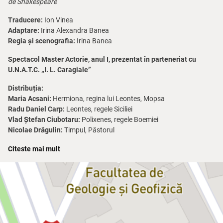
de Shakespeare
Traducere:
Ion Vinea
Adaptare:
Irina Alexandra Banea
Regia și scenografia:
Irina Banea
Spectacol Master Actorie, anul I, prezentat în parteneriat cu
U.N.A.T.C. „I. L. Caragiale”
Distribuția:
Maria Acsani:
Hermiona, regina lui Leontes, Mopsa
Radu Daniel Carp:
Leontes, regele Siciliei
Vlad Ștefan Ciubotaru:
Polixenes, regele Boemiei
Nicolae Drăgulin:
Timpul, Păstorul
Constantin Grigorescu:
Camillo, lord sicilian
Citeste mai mult
Valeriu Ilisie:
Mamilius, tânăr prinț al Siciliei, Florizel, prințul
Boemiei
Rafira Ionel:
Perdita, fata lui Leontes și a Hermionei, Emilia,
doamna de onoare a Hermionei
Vlad Jora:
Clovnul, Întâiul Senior
Diana Lantoș:
Paulina, soția lui Antigonus; Dorcas
Silviu Lupescu:
Antigonus, lord sicilian; Autolycus