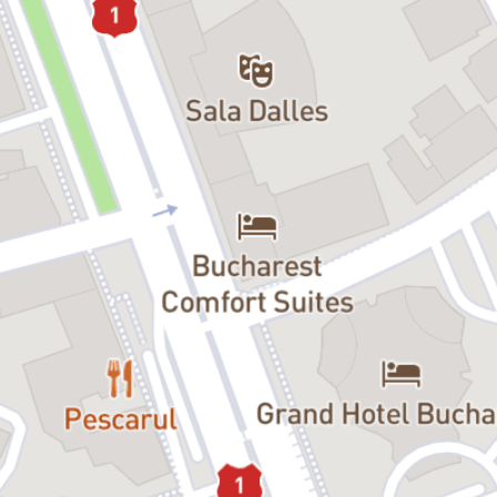
Gloria Radu:
Paulina, soția lui Antigonus
„Poveste de iarnă” de William Shakespeare provoacă optimismul și
răstoarnă concluzia de închidere temporală din „Macbeth”: „Ce-i
făcut, e bun făcut.” (Actul V, Scena 1).
Shakespeare face exact ceea ce ne este imposibil să facem în
realitate: oprește istoria precum apa de la robinet și ne transpune în
orice alt moment decât cel prezent. De data aceasta, Timpul se lasă
întors spre iertarea finală. Dar poate fi iertare la final și timpul
petrecut în ispășire să aline rana provocată?
Orbit de gelozia născută din frica de a pierde un prezent etern
frumos, regele Siciliei – Leontes, își dinamitează propria situație și
pe a celor apropiați: își acuză pe nedrept soția, Hermiona, de
trădare cu cel mai bun prieten al lui, Polixenes, regele Boemiei,
crezând că are dovada clară, Hermiona urmând să nască un copil
de care este sigur că nu-i aparține.
La începutul piesei, Mamilius, tânărul prinț, fiul lui Leontes, spune ca
o premoniție că poveștile de iarnă sunt triste și pline de întâmplări
ciudate. Leontes însuși va stârni întâmplări ciudate, prin aruncarea
Hermionei în închisoare, unde o va naște pe Perdita, prin