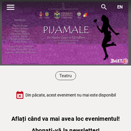
menu
search
EN
Teatru
event_busy
Din păcate, acest eveniment nu mai este disponibil
Aflați când va mai avea loc evenimentul!
Abonați-vă la newsletter!