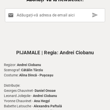
send
mail
Adăugați-vă adresa de email aici
PIJAMALE | Regia: Andrei Ciobanu
Regizor:
Andrei Ciobanu
Scenograf:
Cătălin Târziu
Costume:
Alina Dincă - Pușcașu
Distribuție:
Georges Chauvinet-
Daniel Onoae
Leonard Joliejolie -
Andrei Ciobanu
Yvonne Chauvinet -
Ana Hegyi
Babette Latouche -
Alexandra Paftală