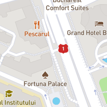
decorul este demontat în timp ce piesa încă se mai joacă. O piesă în
care sunt celebrate vitalitatea și metamorfoza, relevând tendința
omenească de evadare spre alte roluri, alte identități sau spre alte
vieți, poate, mai prielnice.
Distribuție:
Medeea – Medeea Marinescu
Alice – Alexandra Sălceanu
Giani – Gavril Pătru
Pit – Petre Ancuța