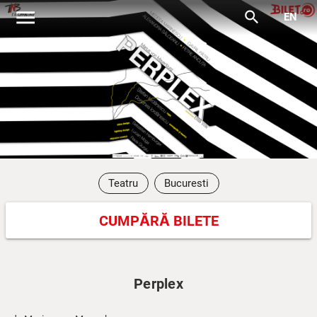
menu
search
EN
Teatru
Bucuresti
CUMPĂRĂ BILETE
Perplex