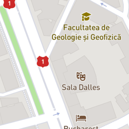
cuplu, care trebuia să ude plantele cât timp prietenii lor se aflau în
vacanță, se comportă ca și cum ei ar fi adevărații proprietari și îi
dau pe ușă afară. Situația devine din ce în ce mai
perplexă
, pentru
că, dintr-odată, cuplurile nu mai sunt deloc cupluri. Sau poate că
unul dintre bărbați are doar 8 ani, iar celălalt se transformă în elan?
Cu această piesă unde personajele poartă numele actorilor care le
interpretează, Marius von Mayenburg a creat o comedie absurdă și
suprarealistă, în care lumea protagoniștilor se destramă cu o viteză
amețitoare, unde relațiile se dizolvă și se reasamblează în mod
surprinzător. Personajele se încurcă în crize existențiale, se
angajează în dezbateri religios-filosofice, trăiesc într-o sălbatică
schimbare de identitate și pretind mereu cu nonșalanță că aceasta
este normalitatea.
Instigator și rebel, amuzant și spiritual, textul dramaturgului
german pornește un adevărat asalt la adresa convențiilor teatrale,
a intrigii clasice, a tradiționalului concept de „al patrulea perete” și,
în sfârșit, asupra consistenței personajului teatral.
Situațiile se succed derutant și rapid, impregnate cu mult umor, în
această piesă în care totul este teatru, dar regizorul nu a apărut, iar