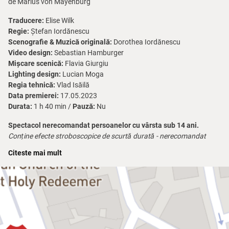
de Marius von Mayenburg
Traducere:
Elise Wilk
Regie:
Ștefan Iordănescu
Scenografie & Muzică originală:
Dorothea Iordănescu
Video design:
Sebastian Hamburger
Mișcare scenică:
Flavia Giurgiu
Lighting design:
Lucian Moga
Regia tehnică:
Vlad Isăilă
Data premierei:
17.05.2023
Durata:
1 h 40 min /
Pauză:
Nu
Spectacol nerecomandat persoanelor cu vârsta sub 14 ani.
Conține efecte stroboscopice de scurtă durată - nerecomandat
persoanelor cu sensibilitate sau epileptice.
Citeste mai mult
Farsă trepidantă și provocatoare, piesa lui Marius von Mayenburg
te lasă…
perplex
. Un cuplu tocmai s-a întors acasă din vacanță, dar
înainte de a începe să despacheteze realizează că în apartamentul
lor ceva nu este cum ar trebui să fie. De unde a apărut noua plantă
în ghiveci? De ce nu se mai aprinde lumina? De ce este gunoi sub
canapea? Și, de fapt, chiar este apartamentul lor? Un al doilea