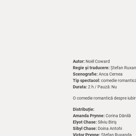
Autor:
Noël Coward
Regie și traducere:
Ștefan Ruxa
Scenografie:
Anca Cernea
Tip spectacol:
comedie romantic
Durata:
2 h / Pauză: Nu
O comedie romantică despre iubire
Distribuție:
Amanda Prynne:
Corina Dănilă
Elyot Chase:
Silviu Biriș
Sibyl Chase:
Doina Antohi
Victor Prynne:
Ștefan Ruxanda