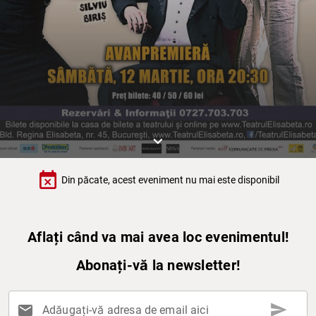
keyboard_arrow_down
event_busy
Din păcate, acest eveniment nu mai este disponibil
Aflați când va mai avea loc evenimentul!
Abonați-vă la newsletter!
send
mail
Adăugați-vă adresa de email aici