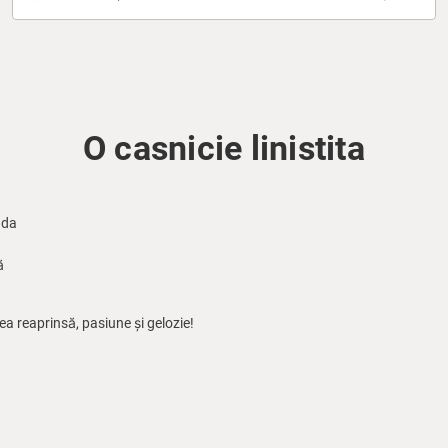
O casnicie linistita
nda
ă
a reaprinsă, pasiune și gelozie!