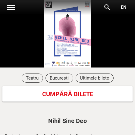
menu
search
EN
lens
lens
Teatru
Bucuresti
Ultimele bilete
CUMPĂRĂ BILETE
Nihil Sine Deo