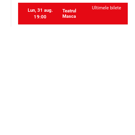
Ultimele bilete
Lun, 31 aug.
Teatrul
Masca
19:00
Ultimele bilete
Mar, 1 sept.
Teatrul
Masca
19:00
Selectați locurile
event_seat
Alte evenimente ale aceluiași organizator
Teatru
Teatru