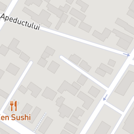
acestei entități este unul continuu, fluctuant, care conduce către
epuizare, acesta fiind singurul moment în care avem capacitatea de
a recunoaște ceea ce noi definim ca Absolut, ca Divinitate. Acest
moment al epuizării este reprezentat de eliberarea completă a
trupului de acțiunile conștiente, de gândurile prestabilite despre
ceea ce ar trebui să găsim ca un răspuns final; este un moment de
sinceritate în care putem recunoaște ceea ce poate fi definit doar
prin simțire la nivel individual.
De-a lungul evoluției sale, umanitatea s-a dezvoltat în relație cu trei
idei ce par a fi ingrediente din plămădirea noastră: Sexualitatea,
Dorința de Zbor și Cucerirea: o cucerire interioară a propriului corp
și o cucerire exterioară materializată prin spațiu, informație și timp.
E
venimentul are loc în cadrul proiectului “
ÎntreDESCHIS – spre un
teatru de cartier”
co-finanțat de Administrația Fondului Cultural
Național. Proiectul nu reprezintă în mod necesar poziția Administrației
Fondului Cultural Național. AFCN n este responsabilă de conținutul
proiectului sau de modul în care rezultatele proiectului pot fi folosite.
Acestea sunt în întregime responsabilitatea beneficiarului finanțării.
Spectacolul conține nuditate și este recomandat spectatorilor cu