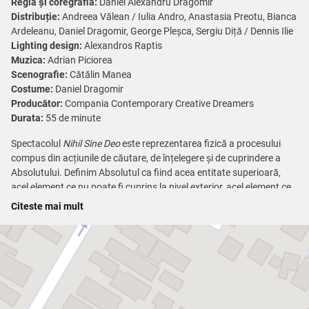
Regia și coregrafia:
Daniel Alexandru Dragomir
Distribuție:
Andreea Vălean / Iulia Andro, Anastasia Preotu, Bianca
Ardeleanu, Daniel Dragomir, George Pleșca, Sergiu Diță / Dennis Ilie
Lighting design:
Alexandros Raptis
Muzica:
Adrian Piciorea
Scenografie:
Cătălin Manea
Costume:
Daniel Dragomir
Producător:
Compania Contemporary Creative Dreamers
Durata:
55 de minute
Spectacolul
Nihil Sine Deo
este reprezentarea fizică a procesului
compus din acțiunile de căutare, de înțelegere și de cuprindere a
Absolutului. Definim Absolutul ca fiind acea entitate superioară,
acel element ce nu poate fi cuprins la nivel exterior, acel element ce
nu poate fi descris ca fiind unul material, palpabil, ci care aparține
Citeste mai mult
planului imaterial, care poate fi descris doar prin simțire interioară și
emoție.
Stabilind un raport de Creator – Creație, umanitatea se află în
relație permanentă cu Divinitatea, acest lucru fiind posibil atât prin
acceptarea Divinității, cât și prin negarea acesteia. Procesul
compus din acțiunile de căutare, de înțelegere și de cuprindere a