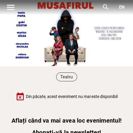
menu
search
EN
Teatru
event_busy
Din păcate, acest eveniment nu mai este disponibil
Aflați când va mai avea loc evenimentul!
Abonați-vă la newsletter!