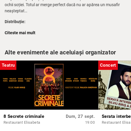
ochii soției. Totul ar merge perfect dacă nu ar apărea un musafir
neașteptat…
Distribuție:
Hannibal Lehmann:
Gabi Costin
Citeste mai mult
Minnie Lehmann:
Tania Popa
George:
Marius Gîlea
Sigmund:
Alexandru Nicolae
Alte evenimente ale aceluiași organizator
Mitzy:
Raluca Ghervan
Te rugăm să nu întârzii!
Teatru
Concert
Biletele își pierd valabilitatea odată cu începerea spectacolului.
8 Secrete criminale
Dum, 27 sept.
Restaurant Elisabeta
19:00
Restaurant Elis