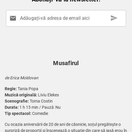
send
mail
Adăugați-vă adresa de email aici
Musafirul
de Erica Moldovan
Regie:
Tania Popa
Muzică originală:
Liviu Elekes
Scenografie:
Toma Costin
Durata:
1 h 15 min / Pauză: Nu
Tip spectacol:
Comedie
Cu ocazia aniversării de 20 de ani de căsnicie, soțul pregătește o
surpriză de proporții și înscenează o situație din care să iasă erou în