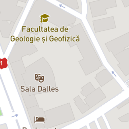
și prin stil și expresivitate artistică, actorul Gavril Pătru este de data
aceasta regizorul și autorul piesei
„Moroi și păpădii”
, care face
parte din volumul de teatru ce i-a adus
Premiul „Marin Sorescu”
pentru Cartea de debut a anului 2022
, oferit de Filiala București a
Uniunii Scriitorilor.
Inspirată din copilăria și adolescența petrecute într-un sat oltenesc,
„Moroi și păpădii”
oferă o imagine autentică a Olteniei, cu
obiceiurile, superstițiile, limbajul popular și mitologia locală,
surprinzând cu umor și autenticitate atmosfera de un realism
magic a
„patriei cuvintelor potrivite”
, așa cum numea Marin
Sorescu Oltenia, subliniind bogăția lingvistică și creativitatea
oamenilor locului.
Gavril Pătru schițează un portret de familie caustic și îmbibat de
umor, pe fondul unui priveghi cu accente suprarealiste, cadrul
perfect în care superstițiile satului oltenesc fac să iasă la suprafață
secrete de familie și drame personale. Un spectacol oltenesc, gotic,
bizar, sarcastic și tăios ca un pahar de zaibăr pe nemâncate, o
comedie neagră cu vampiri, babe-de-o-mie-de-ani și parfum de
sarmale, o farsă jucată în ritm drăcesc, dar cu momente de o rară
sensibilitate dramatică, care ne face martori la clipa inevitabilă din