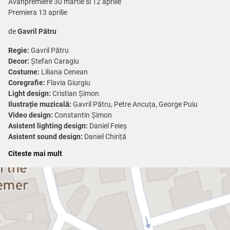
Avanpremiere 30 martie si 12 aprilie
Premiera 13 aprilie
de
Gavril Pătru
Regie:
Gavril Pătru
Decor:
Ștefan Caragiu
Costume:
Liliana Cenean
Coregrafie:
Flavia Giurgiu
Light design:
Cristian Șimon
Ilustrație muzicală:
Gavril Pătru, Petre Ancuța, George Puiu
Video design:
Constantin Șimon
Asistent lighting design:
Daniel Feieș
Asistent sound design:
Daniel Chiriță
Regia tehnică:
Laurențiu Andronescu
Citeste mai mult
Sufleor:
Ana Maria Baranga
Pauză:
Nu
Durata:
1h 30 min
Vârsta
: 12+
Descendent din stirpea lui Marin Sorescu, prin locul de baștină, dar