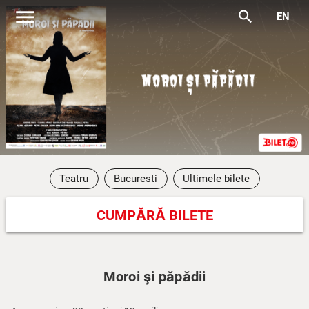
menu
search
EN
Teatru
Bucuresti
Ultimele bilete
CUMPĂRĂ BILETE
Moroi şi păpădii