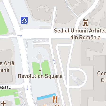
posibilă formulă de succes dintotd
discretă, eficientă şi un text în a
Răzvana Niță
, Port.ro -
Familia - 
„Distribuţia se pliază pe conceptul 
interpretate. (...) Ileana Stana Io
inocentă, dar care spionează fieca
exagerare revuistică pentru a scoat
mari. (...) "Micul infern" va câşti
de o distribuţie de elită căreia reg
Ileana Lucaciu
, Spectator -
„Micul
„Micul Infern
e o piesă despre căsăt
pot fi depăşite, cu tact şi umor. Sc
partenerului, sînt antologice: alert
(...). În rolul soacrei, Ileana Sta
umanizează şi "instituţia" soacrei..
Iaromira Popovici
, Dilema veche n
"Sala Pictura a primit "botezul foc