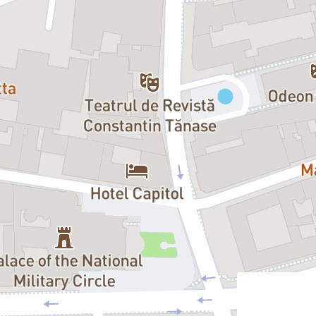
Natalia Stancu
, Realitatea evreia
”Umorul de bună calitate este asu
Alex Mihai
, Blog -
Recenzie la pie