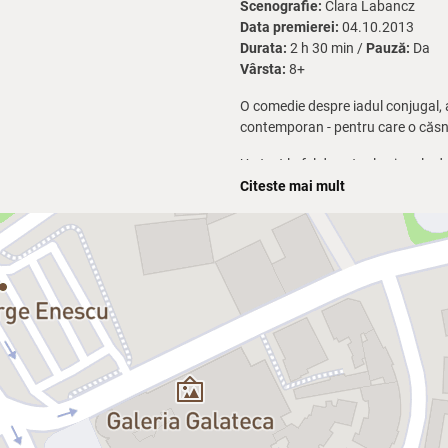
Scenografie:
Clara Labancz
Data premierei:
04.10.2013
Durata:
2 h 30 min /
Pauză:
Da
Vârsta:
8+
O comedie despre iadul conjugal, 
contemporan - pentru care o căsnic
Un text la fel de actual azi, ca la da
este o veritabilă comedie umană. O
Citeste mai mult
căsniciei se poate transforma în 
Distribuție:
Soacra:
Magda Catone
Soția:
Ilinca Goia, Iuliana Moise
Soțul:
Liviu Lucaci
Doctorul:
Marius Rizea
Curtezanul:
Dragoş Stemate
Ordonanța:
Daniel Badale
Secretara:
Fulvia Folosea
„...un spectacol sincer, onest, viab