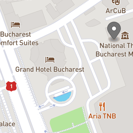
te Ileana Stana Ionescu, absolut
najele şi nu m-a dezamăgit nici de
ul se schimbă pe parcursul celor
aceasta semnificând statutul
amiliei Arbore, care este formată
oțul - fabulos Liviu Lucaci, alături
ri viața lor frumoasă, povestea de
e remarcă prin pitoresc şi
i cucereşte prin ritm, cadenţă,
relief energic situaţiilor şi
xuberanţă şi haz. Apreciem
dale (Ordonanţa) şi Fulvia Folosea