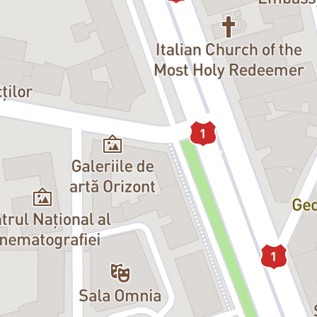
eauna pe scenele româneşti. Ea s-ar traduce cam aşa: o distribuţie pertin
devărul căruia oricine se poate regăsi, mai devreme sau mai târziu."
cel mai sigur Paradis
regizoral şi îl serveşte remarcabil. Pentru că atât rolurile cheie, cât şi ce
nescu ... Actriţa deţine mijloace magice de expresie aplicate personajului,
re manifestare din familie şi o comentează prin nuanţarea sensului comic al
e personajul în prim plan şi susţine continuu relaţionarea cu partenerii, as
ga şi de astă dată pariul cu Marele Public, oferind un spectacol de comedie 
izorul i-a speculat harul pentru o comedie de calitate".
 infern" - Promite o comedie... longevivă
orie. În ciuda titlului, e pro căsătorie, ale cărei dificultăţi nu sînt ignora
enele în care fiecare dintre soţi (Ilinca Goia şi Liviu Lucaci) îi îndepărteaz
e şi lejere, îţi induc un optimism greu de trăit, altfel, în epoca actuală: to
na Ionescu, cea care, acum 40 de ani, în montarea lui Sică Alexandrescu, a ju
."
r. 505 -
Teatru de voie
ului" cum se cuvine, cu o premieră care va avea, cu siguranţă, mare priză la