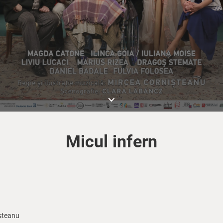
keyboard_arrow_down
Micul infern
șteanu