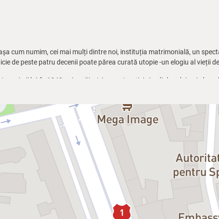
așa cum numim, cei mai mulți dintre noi, instituția matrimonială, un spect
ie de peste patru decenii poate părea curată utopie -un elogiu al vieții de
ta scrierii lui, în 1948, prin măiestria construcției și a dialogului, prin hazul 
 piesă la care vom afla dacă povara jugului conjugal se suportă mai ușor î
Paradis.
il. (...) Cei mai tineri (consumatori îndeobşte de forme şi stilistici noi, ch