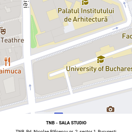
scă -
Piese vechi, dar fără riduri
l din mânecă și unul din motivele pentru care merită să cumpărați bilete 
sa de teatru Micul infern
TNB - SALA STUDIO
TNB, Bd. Nicolae Bălcescu nr. 2, sector 1, Bucuresti