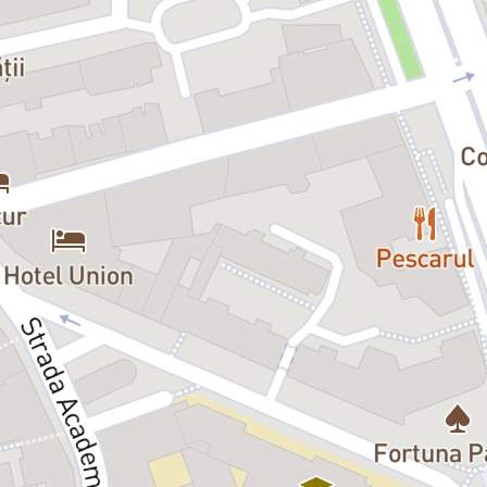
rnişteanu. (...) Aşa cum era de aşteptat, punctul forte al spectacolului es
mirat întotdeauna firescul ieşit din comun cu care îşi întruchipează perso
 -
TNB: "Micul Infern" cu marea Ileana Stana Ionescu
atorii spectacolului creează ambientul perfect pentru a o descoperi. Decor
l de lux, proiectat în fundalul care se schimbă odată cu trecerea anilor (
a de bună calitate, mâncărurile alese, hainele şi muzica. Suntem invitații f
istinsă, Ileana Stana Ionescu, soția - superbă și proaspătă, Ilinca Goia, s
, Marius Rizea și de umilul lor servitor, Mielu - Daniel Badale. Vom descope
 dar și secretele pe care le ascund."
 -
Micul infern, coborâre în iadul conjugal
ant, spiritual creat de Mircea Cornişteanu (scenografă: Clara Labancz) - s
oţie), prin fructificara modern-ironică (în acord cu stilizările textului) ş
at, Cornişteanu a selectat şi sudat cu măiestrie o echipă excelentă, care dă 
Liviu Lucaci, într-o formă ce atestă personalitate, farmec, dezinvoltură, e
propus de Marius Rizea (Doctorul), Dragoş Stemate (Curtezanul), Daniel Ba
escu-Bitănescu oferă, fiecare în felul ei, un regal actoricesc de neuitat".