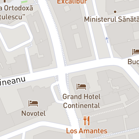
Ştefănescu, în regia lui Mircea Co
magistrală în rolul soacrei. Am ad
data aceasta."
Gabriela Hurezean
, Muze și arme
"Povestea este clasică, iar realiz
trei acte. Putem vedea automobilu
social al vremii respective), mobil
din mama soacră - excepțională și d
de prietenul credincios de-o viață
iubire care îi ține uniți atâta timp,
Georgiana Ene
, Ziarul Metropolis
„Spectacolul - desigur viu, antren
atmosferă (un comic permeabil la em
efecte scenice. Ca de obicei, inspir
strălucire ideală „badinajului".
Regăsim aici pe Ilinca Goia şi pe 
tipologiile şi jocul convingător 
(Secretara).
Ileana Stana Ionescu şi Rodica Pop