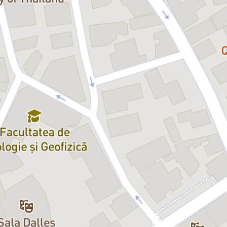
entă cu actori iubiţi, o montare
le secundare sunt ireproşabil
 ce pare o bătrânică aparent
 replicii. Se fereşte de orice
tfel realizează un rol de zile
longeviv pentru că beneficiază şi
te, dar despre care autorul crede că
ă, păcălindu-i, pe amorezii
tul se poate, dacă oamenii se iubesc
cat rolul soţiei, e savuroasă. Ea
 public: "Micul Infern" de Mircea